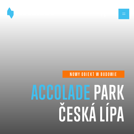
PL
NOWY OBIEKT W BUDOWIE
ACCOLADE
PARK
ČESKÁ LÍPA