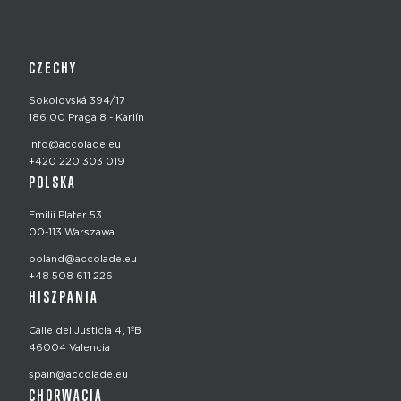
CZECHY
Sokolovská 394/17
186 00 Praga 8 - Karlín
info@accolade.eu
+420 220 303 019
POLSKA
Emilii Plater 53
00-113 Warszawa
poland@accolade.eu
+48 508 611 226
HISZPANIA
Calle del Justicia 4, 1ºB
46004 Valencia
spain@accolade.eu
CHORWACJA