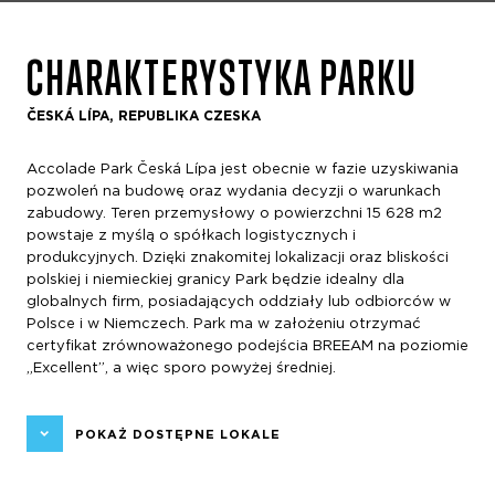
CHARAKTERYSTYKA PARKU
ČESKÁ LÍPA, REPUBLIKA CZESKA
Accolade Park Česká Lípa jest obecnie w fazie uzyskiwania
pozwoleń na budowę oraz wydania decyzji o warunkach
zabudowy. Teren przemysłowy o powierzchni 15 628 m2
powstaje z myślą o spółkach logistycznych i
produkcyjnych. Dzięki znakomitej lokalizacji oraz bliskości
polskiej i niemieckiej granicy Park będzie idealny dla
globalnych firm, posiadających oddziały lub odbiorców w
Polsce i w Niemczech. Park ma w założeniu otrzymać
certyfikat zrównoważonego podejścia BREEAM na poziomie
„Excellent”, a więc sporo powyżej średniej.
POKAŻ DOSTĘPNE LOKALE