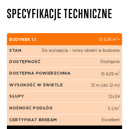
SPECYFIKACJE TECHNICZNE
2
BUDYNEK 1.1
15 628 m
STAN
Do wynajęcia – nowy obiekt w budowie
DOSTĘPNOŚĆ
Dostępne
2
DOSTĘPNA POWIERZCHNIA
15 629 m
WYSOKOŚĆ W ŚWIETLE
12 m (do 12 m)
SŁUPY
12x24
2
NOŚNOŚĆ PODŁÓG
5 t/m
CERTYFIKAT BREEAM
Excellent