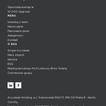
Slavonska avenija 1a
10 000 Zagrzeb
MENU
Inwestuj z nami
Nasze parki
Planowane parki
Aktualności
Kontakt
O NAS
Grupa Accolade
Nasz zespół
Kariera
ESG
Międzynarodowy Port Lotniczy Brno‑Tuřany
Członkowie grupy
Accolade Holding, a.s. Sokolovská 394/17, 186 00 Praha 8 - Karlín,
Czechy,