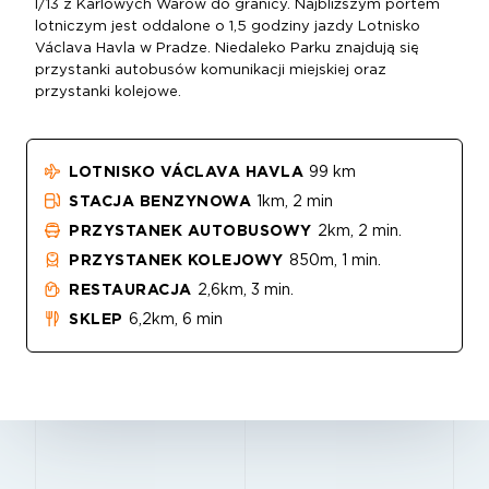
I/13 z Karlowych Warów do granicy. Najbliższym portem
lotniczym jest oddalone o 1,5 godziny jazdy Lotnisko
Václava Havla w Pradze. Niedaleko Parku znajdują się
przystanki autobusów komunikacji miejskiej oraz
przystanki kolejowe.
LOTNISKO VÁCLAVA HAVLA
99 km
STACJA BENZYNOWA
1km, 2 min
PRZYSTANEK AUTOBUSOWY
2km, 2 min.
PRZYSTANEK KOLEJOWY
850m, 1 min.
RESTAURACJA
2,6km, 3 min.
SKLEP
6,2km, 6 min