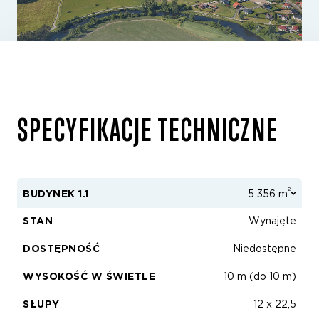
SPECYFIKACJE TECHNICZNE
2
BUDYNEK 1.1
5 356 m
STAN
Wynajęte
DOSTĘPNOŚĆ
Niedostępne
WYSOKOŚĆ W ŚWIETLE
10 m (do 10 m)
SŁUPY
12 x 22,5