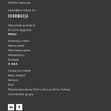
46004 Valencia
spain@accolade.eu
CHORWACJA
Slavonska avenija 1a
10 000 Zagrzeb
MENU
Inwestuj z nami
Nasze parki
Planowane parki
Aktualności
Kontakt
O NAS
Grupa Accolade
Nasz zespół
Kariera
ESG
Międzynarodowy Port Lotniczy Brno‑Tuřany
Członkowie grupy