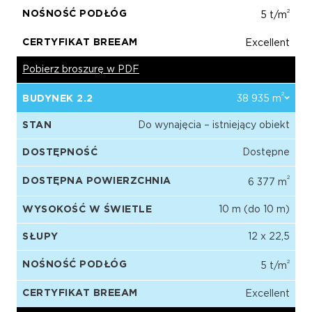
2
NOŚNOŚĆ PODŁÓG
5 t/m
CERTYFIKAT BREEAM
Excellent
Pobierz broszurę w PDF
2
BUDYNEK 2.2
38 935 m
STAN
Do wynajęcia – istniejący obiekt
DOSTĘPNOŚĆ
Dostępne
2
DOSTĘPNA POWIERZCHNIA
6 377 m
WYSOKOŚĆ W ŚWIETLE
10 m (do 10 m)
SŁUPY
12 x 22,5
2
NOŚNOŚĆ PODŁÓG
5 t/m
CERTYFIKAT BREEAM
Excellent