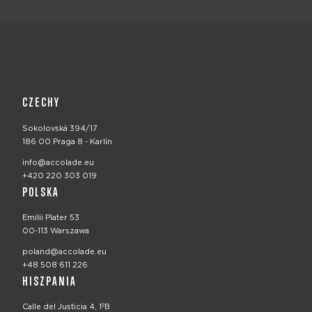
CZECHY
Sokolovská 394/17
186 00 Praga 8 - Karlín
info@accolade.eu
+420 220 303 019
POLSKA
Emilii Plater 53
00-113 Warszawa
poland@accolade.eu
+48 508 611 226
HISZPANIA
Calle del Justicia 4, 1ºB