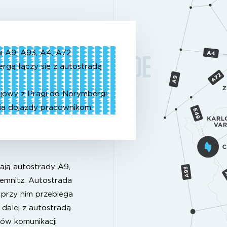
 A9, A93, A4, A72.
rgą łączy się z autostradą
ejowy z Pragi do Norymbergi.
a dojazdy pracownikom.
ają autostrady A9,
emnitz. Autostrada
 przy nim przebiega
 dalej z autostradą
ów komunikacji