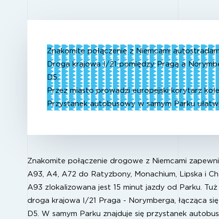
Znakomite połączenie z Niemcami autostradami
Droga krajowa I/21 pomiędzy Pragą a Norymbe
D5.
Przez miasto prowadzi europejski korytarz kol
Przystanek autobusowy w samym Parku ułatwi
Znakomite połączenie drogowe z Niemcami zapewni
A93, A4, A72 do Ratyzbony, Monachium, Lipska i Ch
A93 zlokalizowana jest 15 minut jazdy od Parku. Tuż
droga krajowa I/21 Praga - Norymberga, łącząca się
D5. W samym Parku znajduje się przystanek autobus