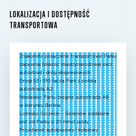
LOKALIZACJA I DOSTĘPNOŚĆ
TRANSPORTOWA
Znakomite połączenie transportowe Parku
zapewnia bliskość międzynarodowej sieci
autostrad i dróg ekspresowych.
Drogi S3 i S10 łączą Park z polską
autostradą A2.
Niedaleko Parku biegnie autostrada A6
w kierunku Berlina.
Lotnisko Szczecin – Goleniów oddalone
jest od Parku o 20 minut jazdy.
Przystanek autobusowy i kolejowy