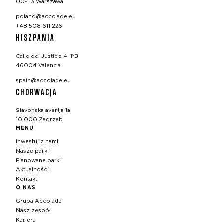
00-113 Warszawa
poland@accolade.eu
+48 508 611 226
HISZPANIA
Calle del Justicia 4, 1ºB
46004 Valencia
spain@accolade.eu
CHORWACJA
Slavonska avenija 1a
10 000 Zagrzeb
MENU
Inwestuj z nami
Nasze parki
Planowane parki
Aktualności
Kontakt
O NAS
Grupa Accolade
Nasz zespół
Kariera