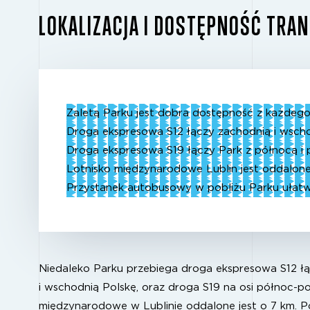
LOKALIZACJA I DOSTĘPNOŚĆ TR
Zaletą Parku jest dobra dostępność z każdego 
Droga ekspresowa S12 łączy zachodnią i wscho
Droga ekspresowa S19 łączy Park z północą i p
Lotnisko międzynarodowe Lublin jest oddalone
Przystanek autobusowy w pobliżu Parku ułatw
Niedaleko Parku przebiega droga ekspresowa S12 ł
i wschodnią Polskę, oraz droga S19 na osi północ-po
międzynarodowe w Lublinie oddalone jest o 7 km. P