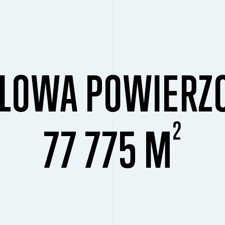
LOWA POWIERZ
2
77 775 M