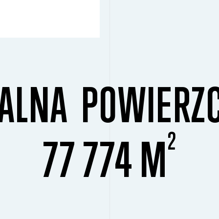
ALNA POWIERZ
2
77 774 M