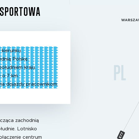
ANSPORTOWA
kierunku.
dnią Polskę.
ołudniem kraju.
 o 7 km.
ia dojazdy pracownikom.
ącząca zachodnią
łudnie. Lotnisko
ołączenie centrum