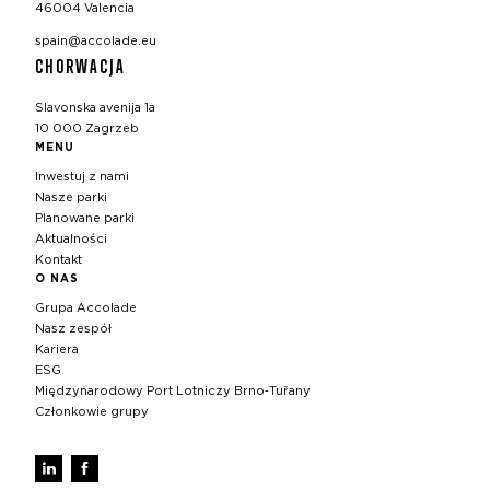
46004 Valencia
spain@accolade.eu
CHORWACJA
Slavonska avenija 1a
10 000 Zagrzeb
MENU
Inwestuj z nami
Nasze parki
Planowane parki
Aktualności
Kontakt
O NAS
Grupa Accolade
Nasz zespół
Kariera
ESG
Międzynarodowy Port Lotniczy Brno‑Tuřany
Członkowie grupy