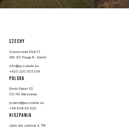
CZECHY
Sokolovská 394/17
186 00 Praga 8 - Karlín
info@accolade.eu
+420 220 303 019
POLSKA
Emilii Plater 53
00-113 Warszawa
poland@accolade.eu
+48 508 611 226
HISZPANIA
Calle del Justicia 4, 1ºB