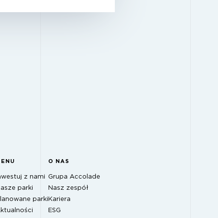
MENU
O NAS
nwestuj z nami
Grupa Accolade
asze parki
Nasz zespół
lanowane parki
Kariera
ktualności
ESG