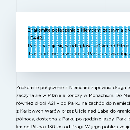
Znakomite połączenie z Niemcami zapewnia dr
i E442.
Park znajduje się w odległości 40 km od Pilzna
Transport miejski w pobliżu Parku ułatwia doj
Znakomite połączenie z Niemcami zapewnia droga eu
zaczyna się w Pilźnie a kończy w Monachium. Do N
również drogi A21 – od Parku na zachód do niemieck
z Karlowych Warów przez Uście nad Łabą do grani
północy, dostępna z Parku po godzinie jazdy. Park 
km od Pilzna i 130 km od Pragi. W jego pobliżu znajd