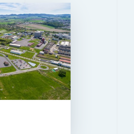
BUDYNEK 1.1
2
14 158 M
nek
STAN
W FUNDUSZU OD
DO WYNAJĘCIA
WYSOKOŚĆ
KOLUMNY
BREEAM
DO WYNAJĘCIA