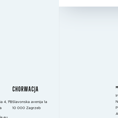
CHORWACJA
I
N
a 4, 1ºB
Slavonska avenija 1a
P
a
10 000 Zagrzeb
A
e.eu