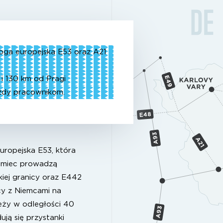
oga europejska E53 oraz A21
 i 130 km od Pragi
azdy pracownikom.
ropejska E53, która
iemiec prowadzą
iej granicy oraz E442
cy z Niemcami na
leży w odległości 40
ują się przystanki