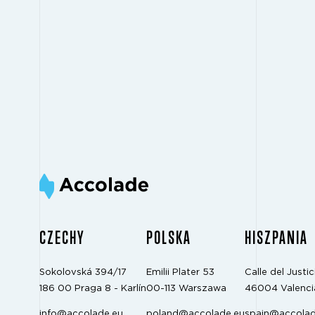
CZECHY
POLSKA
HISZPANIA
Sokolovská 394/17
Emilii Plater 53
Calle del Justici
186 00 Praga 8 - Karlín
00-113 Warszawa
46004 Valenci
info@accolade.eu
poland@accolade.eu
spain@accolad