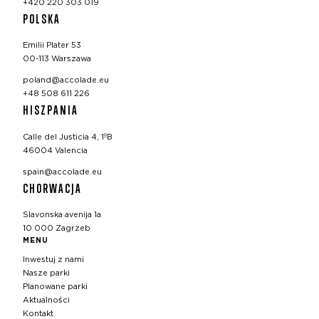
+420 220 303 019
POLSKA
Emilii Plater 53
00-113 Warszawa
poland@accolade.eu
+48 508 611 226
HISZPANIA
Calle del Justicia 4, 1ºB
46004 Valencia
spain@accolade.eu
CHORWACJA
Slavonska avenija 1a
10 000 Zagrzeb
MENU
Inwestuj z nami
Nasze parki
Planowane parki
Aktualności
Kontakt