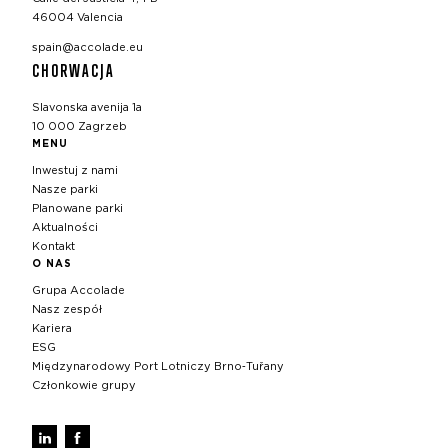
46004 Valencia
spain@accolade.eu
CHORWACJA
Slavonska avenija 1a
10 000 Zagrzeb
MENU
Inwestuj z nami
Nasze parki
Planowane parki
Aktualności
Kontakt
O NAS
Grupa Accolade
Nasz zespół
Kariera
ESG
Międzynarodowy Port Lotniczy Brno‑Tuřany
Członkowie grupy