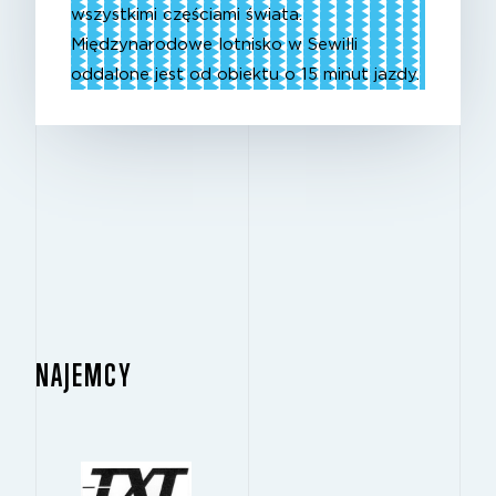
wszystkimi częściami świata.
Międzynarodowe lotnisko w Sewilli
oddalone jest od obiektu o 15 minut jazdy.
NAJEMCY