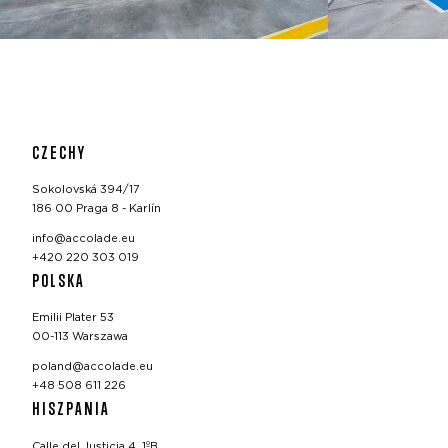
CZECHY
Sokolovská 394/17
186 00 Praga 8 - Karlín
info@accolade.eu
+420 220 303 019
POLSKA
Emilii Plater 53
00-113 Warszawa
poland@accolade.eu
+48 508 611 226
HISZPANIA
Calle del Justicia 4, 1ºB