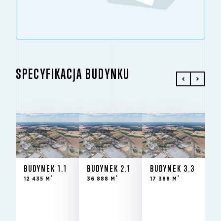
SPECYFIKACJA BUDYNKU
BUDYNEK 1.1
BUDYNEK 2.1
BUDYNEK 3.3
2
2
2
12 435 M
36 888 M
17 388 M
Do
STAN
BUDYNEK 1.1
BUDYNEK 2.1
BUDYNEK 3.3
wynajęcia
2
2
2
12 435 M
36 888 M
17 388 M
-
STAN
istniejący
najęcia
budynek
nowy
2