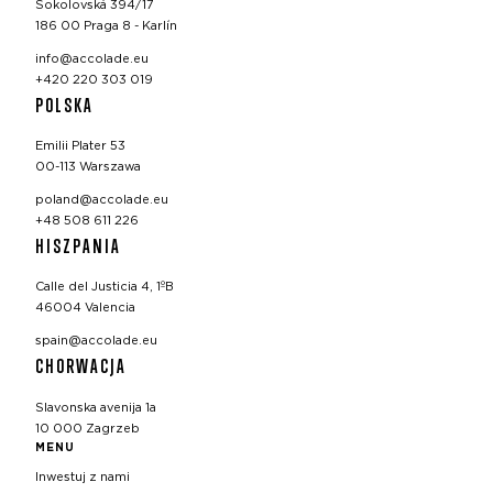
Sokolovská 394/17
186 00 Praga 8 - Karlín
info@accolade.eu
+420 220 303 019
POLSKA
Emilii Plater 53
00-113 Warszawa
poland@accolade.eu
+48 508 611 226
HISZPANIA
Calle del Justicia 4, 1ºB
46004 Valencia
spain@accolade.eu
CHORWACJA
Slavonska avenija 1a
10 000 Zagrzeb
MENU
Inwestuj z nami