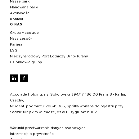
Nasze parki
Planowane parki
Aktualności
Kontakt
O NAS
Grupa Accolade
Nasz zespół
Kariera
ESG
Międzynarodowy Port Lotniczy Brno‑Tuřany
Członkowie grupy
Accolade Holding, a.s. Sokolovská 394/17, 186 00 Praha 8 - Karlín,
Czechy,
Nr ident. podmiotu: 28645065, Spółka wpisana do rejestru przy
Sądzie Miejskim w Pradze, dział B, sygn. akt 19102.
Warunki przetwarzania danych osobowych
Informacja o prywatności