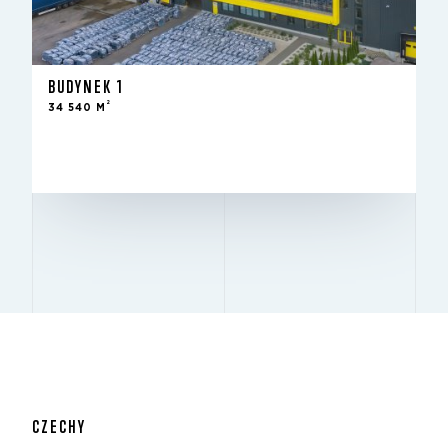
BUDYNEK 1
2
Wynajęty
34 540 M
STAN
10 m
WYSOKOŚĆ
12 m × 24 m
KOLUMNY
CZECHY