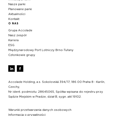
Nasze parki
Planowane parki
Aktualności
Kontakt
O NAS
Grupa Accolade
Nasz zespół
Kariera
ESG
Międzynarodowy Port Lotniczy Brno‑Tuřany
Członkowie grupy
Accolade Holding, a.s. Sokolovská 394/17, 186 00 Praha 8 - Karlín,
Czechy,
Nr ident. podmiotu: 28645065, Spółka wpisana do rejestru przy
Sądzie Miejskim w Pradze, dział B, sygn. akt 19102.
Warunki przetwarzania danych osobowych
Informacja o prywatności