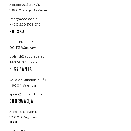
Sokolovská 394/17
186 00 Praga 8 - Karlín
info@accolade.eu
+420 220 303 019
POLSKA
Emilii Plater 53
00-113 Warszawa
poland@accolade.eu
+48 508 611 226
HISZPANIA
Calle del Justicia 4, 1ºB
46004 Valencia
spain@accolade.eu
CHORWACJA
Slavonska avenija 1a
10 000 Zagrzeb
MENU
Inwestuj z nami