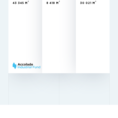
2
2
2
43 345 M
8 418 M
30 021 M
Wynajęty
STAN
Wynajęty
Wynajęty
10 m
STAN
STAN
WYSOKOŚĆ
10 m
10 m
12 x 24
WYSOKOŚĆ
WYSOKOŚĆ
KOLUMNY
12 x 24
12 x 24
Very
KOLUMNY
KOLUMNY
BREEAM
Excellent
Good
Excellent
BREEAM
BREEAM