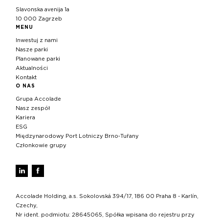
Slavonska avenija 1a
10 000 Zagrzeb
MENU
Inwestuj z nami
Nasze parki
Planowane parki
Aktualności
Kontakt
O NAS
Grupa Accolade
Nasz zespół
Kariera
ESG
Międzynarodowy Port Lotniczy Brno‑Tuřany
Członkowie grupy
Accolade Holding, a.s. Sokolovská 394/17, 186 00 Praha 8 - Karlín,
Czechy,
Nr ident. podmiotu: 28645065, Spółka wpisana do rejestru przy