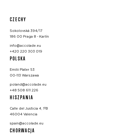
CZECHY
Sokolovská 394/17
186 00 Praga 8 - Karlín
info@accolade.eu
+420 220 303 019
POLSKA
Emilii Plater 53
00-113 Warszawa
poland@accolade.eu
+48 508 611 226
HISZPANIA
Calle del Justicia 4, 1ºB
46004 Valencia
spain@accolade.eu
CHORWACJA