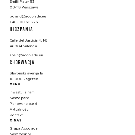
Emilii Plater 53
00-113 Warszawa
poland@accolade.eu
+48 508 611 226
HISZPANIA
Calle del Justicia 4, 1ºB
46004 Valencia
spain@accolade.eu
CHORWACJA
Slavonska avenija 1a
10 000 Zagrzeb
MENU
Inwestuj z nami
Nasze parki
Planowane parki
Aktualności
Kontakt
O NAS
Grupa Accolade
Nasz zespół