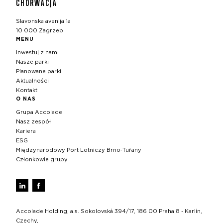
CHORWACJA
Slavonska avenija 1a
10 000 Zagrzeb
MENU
Inwestuj z nami
Nasze parki
Planowane parki
Aktualności
Kontakt
O NAS
Grupa Accolade
Nasz zespół
Kariera
ESG
Międzynarodowy Port Lotniczy Brno‑Tuřany
Członkowie grupy
Accolade Holding, a.s. Sokolovská 394/17, 186 00 Praha 8 - Karlín,
Czechy,