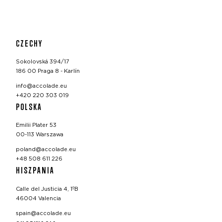
CZECHY
Sokolovská 394/17
186 00 Praga 8 - Karlín
info@accolade.eu
+420 220 303 019
POLSKA
Emilii Plater 53
00-113 Warszawa
poland@accolade.eu
+48 508 611 226
HISZPANIA
Calle del Justicia 4, 1ºB
46004 Valencia
spain@accolade.eu