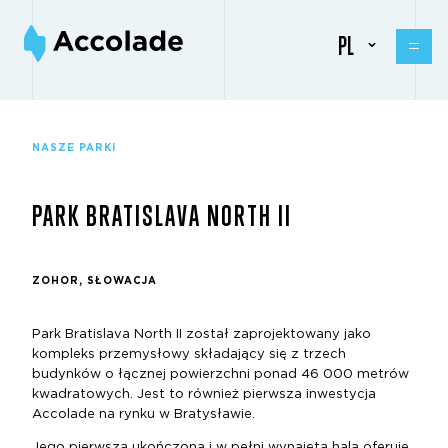
PL
NASZE PARKI
PARK BRATISLAVA NORTH II
ZOHOR, SŁOWACJA
Park Bratislava North II został zaprojektowany jako
kompleks przemysłowy składający się z trzech
budynków o łącznej powierzchni ponad 46 000 metrów
kwadratowych. Jest to również pierwsza inwestycja
Accolade na rynku w Bratysławie.
Jego pierwsza ukończona i w pełni wynajęta hala oferuje