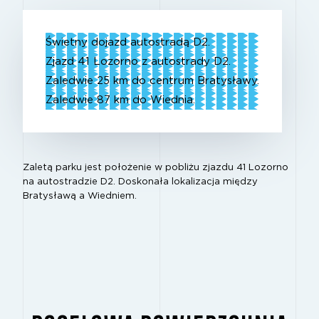
Świetny dojazd autostradą D2.
Zjazd 41 Lozorno z autostrady D2.
Zaledwie 25 km do centrum Bratysławy.
Zaledwie 87 km do Wiednia.
Zaletą parku jest położenie w pobliżu zjazdu 41 Lozorno
na autostradzie D2. Doskonała lokalizacja między
Bratysławą a Wiedniem.