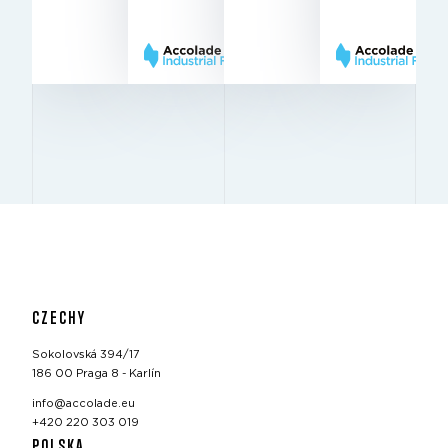
× 22.5
12 x 22.5
12 × 22.5
10 m
KOLUMNY
KOLUMNY
KOLUMNY
WYSOKOŚĆ
ellent
Excellent
Excellent
12 × 22.5
BREEAM
BREEAM
BREEAM
KOLUMNY
CZECHY
Sokolovská 394/17
186 00 Praga 8 - Karlín
info@accolade.eu
+420 220 303 019
POLSKA