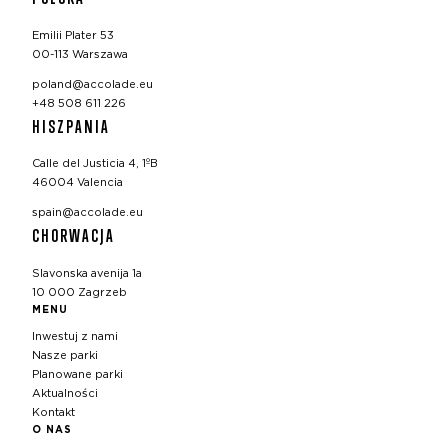
Emilii Plater 53
00-113 Warszawa
poland@accolade.eu
+48 508 611 226
HISZPANIA
Calle del Justicia 4, 1ºB
46004 Valencia
spain@accolade.eu
CHORWACJA
Slavonska avenija 1a
10 000 Zagrzeb
MENU
Inwestuj z nami
Nasze parki
Planowane parki
Aktualności
Kontakt
O NAS