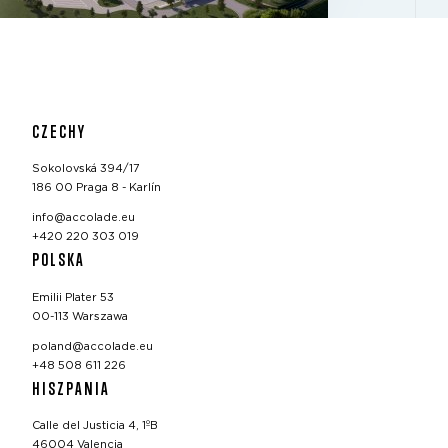
CZECHY
Sokolovská 394/17
186 00 Praga 8 - Karlín
info@accolade.eu
+420 220 303 019
POLSKA
Emilii Plater 53
00-113 Warszawa
poland@accolade.eu
+48 508 611 226
HISZPANIA
Calle del Justicia 4, 1ºB
46004 Valencia