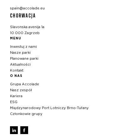
spain@accolade.eu
CHORWACJA
Slavonska avenija 1a
10 000 Zagrzeb
MENU
Inwestuj z nami
Nasze parki
Planowane parki
Aktualności
Kontakt
O NAS
Grupa Accolade
Nasz zespół
Kariera
ESG
Międzynarodowy Port Lotniczy Brno‑Tuřany
Członkowie grupy