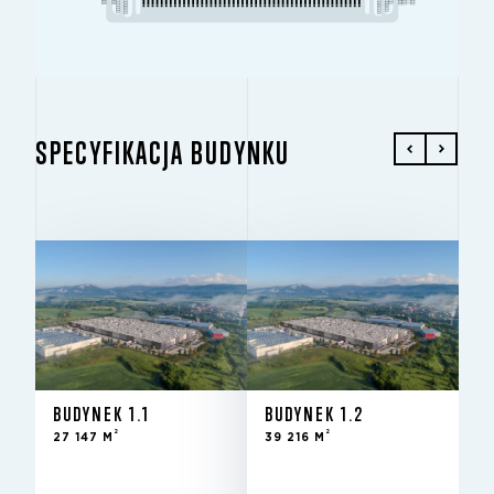
SPECYFIKACJA BUDYNKU
BUDYNEK 1.1
BUDYNEK 1.2
2
2
27 147 M
39 216 M
Do
STAN
BUDYNEK 1.1
BUDYNEK 1.2
wynajęcia
2
2
27 147 M
39 216 M
- nowy
budynek