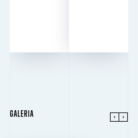
2
39 217 m
DO WYNAJĘCIA
10 m
WYSOKOŚĆ
12x24
KOLUMNY
Wynajęty
DO
STAN
WYNAJĘCIA
Excellent
BREEAM
GALERIA