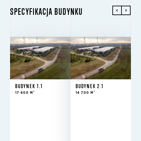
SPECYFIKACJA BUDYNKU
BUDYNEK 1.1
BUDYNEK 2.1
2
2
17 600 M
14 700 M
Do
Do
STAN
STAN
wynajęcia
wynajęcia
BUDYNEK 1.1
BUDYNEK 2.1
- nowy
- nowy
2
2
17 600 M
14 700 M
budynek
budynek
2
2
17 600 m
14 700 m
DO WYNAJĘCIA
DO WYNAJĘCIA
12.5 m
12.5 m
WYSOKOŚĆ
WYSOKOŚĆ
12x24
12x24
KOLUMNY
KOLUMNY
Excellent
Excellent
BREEAM
BREEAM