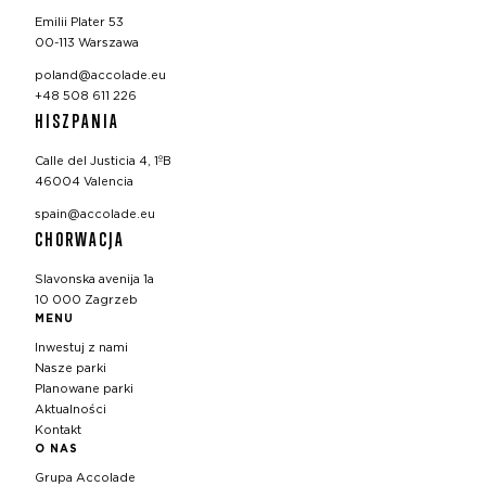
Emilii Plater 53
00-113 Warszawa
poland@accolade.eu
+48 508 611 226
HISZPANIA
Calle del Justicia 4, 1ºB
46004 Valencia
spain@accolade.eu
CHORWACJA
Slavonska avenija 1a
10 000 Zagrzeb
MENU
Inwestuj z nami
Nasze parki
Planowane parki
Aktualności
Kontakt
O NAS
Grupa Accolade