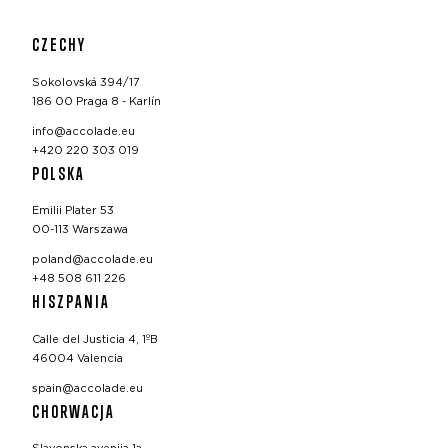
CZECHY
Sokolovská 394/17
186 00 Praga 8 - Karlín
info@accolade.eu
+420 220 303 019
POLSKA
Emilii Plater 53
00-113 Warszawa
poland@accolade.eu
+48 508 611 226
HISZPANIA
Calle del Justicia 4, 1ºB
46004 Valencia
spain@accolade.eu
CHORWACJA