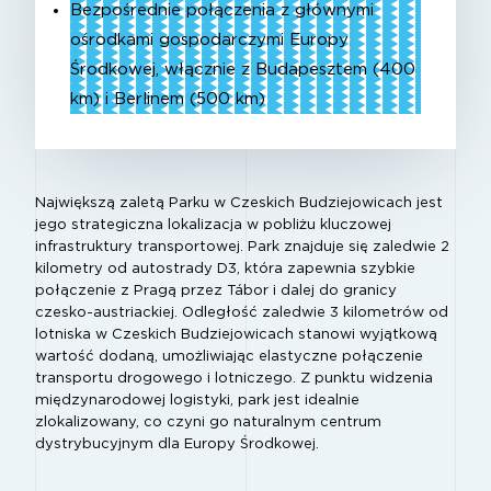
Bezpośrednie połączenia z głównymi
ośrodkami gospodarczymi Europy
Środkowej, włącznie z Budapesztem (400
km) i Berlinem (500 km)
Największą zaletą Parku w Czeskich Budziejowicach jest
jego strategiczna lokalizacja w pobliżu kluczowej
infrastruktury transportowej. Park znajduje się zaledwie 2
kilometry od autostrady D3, która zapewnia szybkie
połączenie z Pragą przez Tábor i dalej do granicy
czesko-austriackiej. Odległość zaledwie 3 kilometrów od
lotniska w Czeskich Budziejowicach stanowi wyjątkową
wartość dodaną, umożliwiając elastyczne połączenie
transportu drogowego i lotniczego. Z punktu widzenia
międzynarodowej logistyki, park jest idealnie
zlokalizowany, co czyni go naturalnym centrum
dystrybucyjnym dla Europy Środkowej.