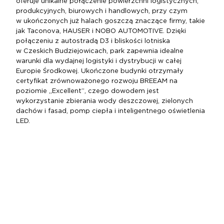
oferuje unikalne połączenie powierzchni logistycznych,
produkcyjnych, biurowych i handlowych, przy czym
w ukończonych już halach goszczą znaczące firmy, takie
jak Taconova, HAUSER i NOBO AUTOMOTIVE. Dzięki
połączeniu z autostradą D3 i bliskości lotniska
w Czeskich Budziejowicach, park zapewnia idealne
warunki dla wydajnej logistyki i dystrybucji w całej
Europie Środkowej. Ukończone budynki otrzymały
certyfikat zrównoważonego rozwoju BREEAM na
poziomie „Excellent”, czego dowodem jest
wykorzystanie zbierania wody deszczowej, zielonych
dachów i fasad, pomp ciepła i inteligentnego oświetlenia
LED.