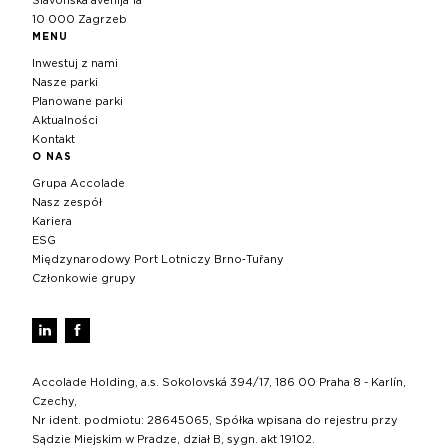
Slavonska avenija 1a
10 000 Zagrzeb
MENU
Inwestuj z nami
Nasze parki
Planowane parki
Aktualności
Kontakt
O NAS
Grupa Accolade
Nasz zespół
Kariera
ESG
Międzynarodowy Port Lotniczy Brno‑Tuřany
Członkowie grupy
Accolade Holding, a.s. Sokolovská 394/17, 186 00 Praha 8 - Karlín,
Czechy,
Nr ident. podmiotu: 28645065, Spółka wpisana do rejestru przy
Sądzie Miejskim w Pradze, dział B, sygn. akt 19102.