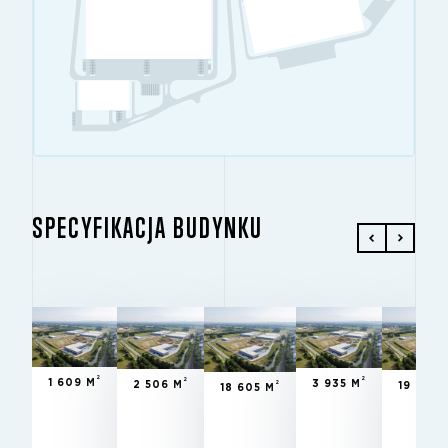
SPECYFIKACJA BUDYNKU
2
2
2
2
2
1 609 M
2 506 M
18 605 M
3 935 M
19 991
2
2
2
1 609 M
3 935 M
2 506 M
2
19 991 
18 605 M