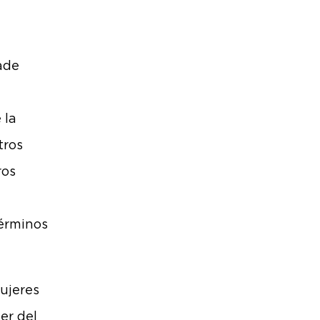
ade
 la
tros
ros
érminos
ujeres
er del