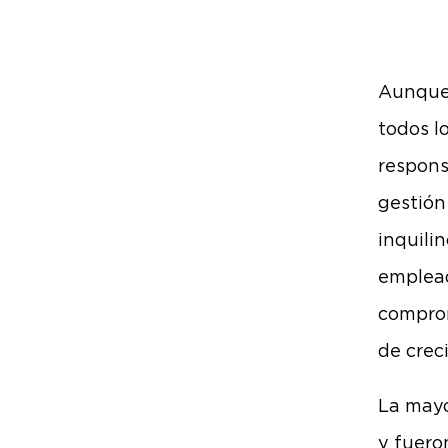
Aunque 
todos l
respons
gestión
inquili
emplead
comprom
de crec
La mayo
y fuero