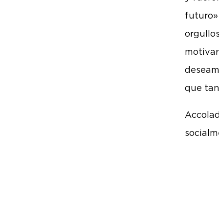
futuro»
orgullo
motivar
deseamo
que tan
Accolad
socialm