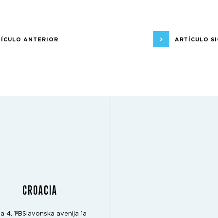
ÍCULO ANTERIOR
ARTÍCULO S
CROACIA
a 4, 1ºB
Slavonska avenija 1a