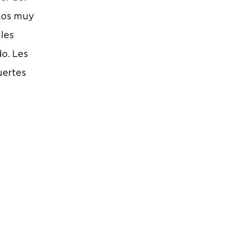
mos muy
 les
o. Les
uertes