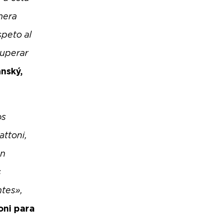
mera
speto al
uperar
ánský,
os
attoni,
en
s
ntes»,
oni para