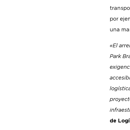
transpo
por eje
una man
«El arr
Park Bra
exigenc
accesib
logístic
proyect
infraest
de Logí