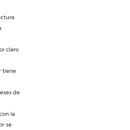
ectura
a
or claro
r tiene
meses de
con la
or se