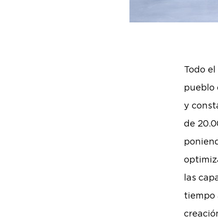
Todo el
pueblo 
y consta
de 20.0
poniend
optimiz
las cap
tiempo 
creació