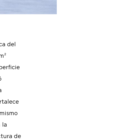
ca del
 m²
perficie
ó
a
rtalece
l mismo
 la
ctura de