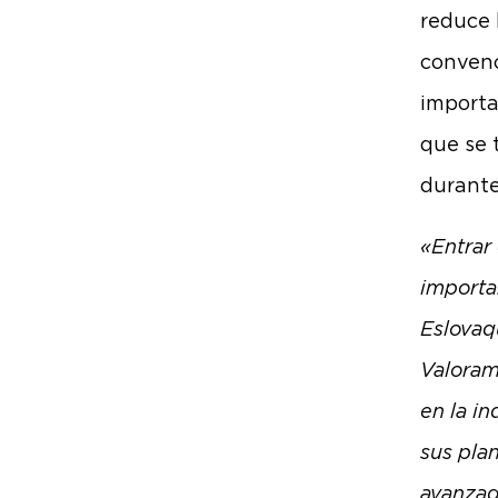
reduce 
convenc
importa
que se 
durante
«Entrar
importa
Eslovaq
Valoram
en la i
sus pla
avanzad