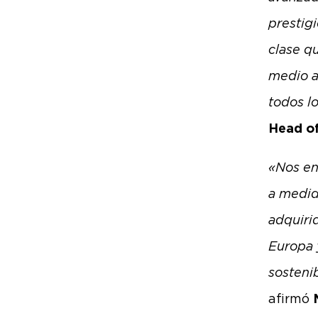
prestig
clase qu
medio a
todos l
Head o
«Nos en
a medid
adquiri
Europa 
sosteni
afirmó