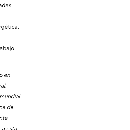
hadas
rgética,
abajo.
lo en
al.
 mundial
una de
nte
 a esta