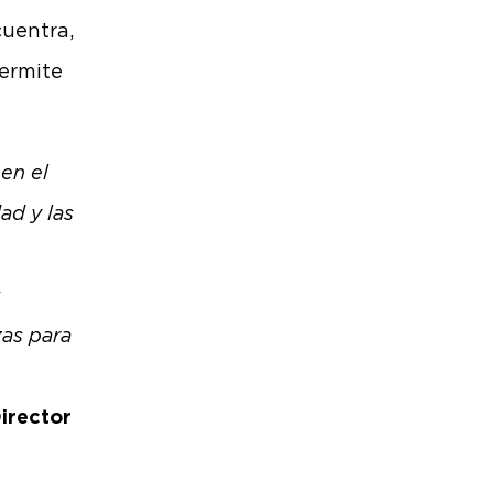
cuentra,
permite
en el
ad y las
s
zas para
Director