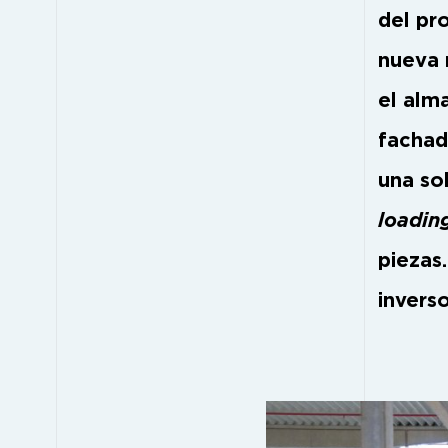
del pro
nueva 
el alm
fachad
una so
loadin
piezas
invers