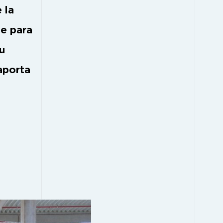
 la
te para
u
aporta