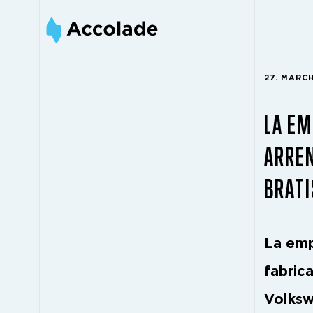
27. MARC
LA E
ARREN
BRATI
La emp
fabric
Volksw