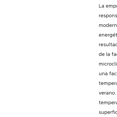
La empr
respons
moderna
energéti
resulta
de la f
microcl
una fac
tempera
verano.
tempera
superfi