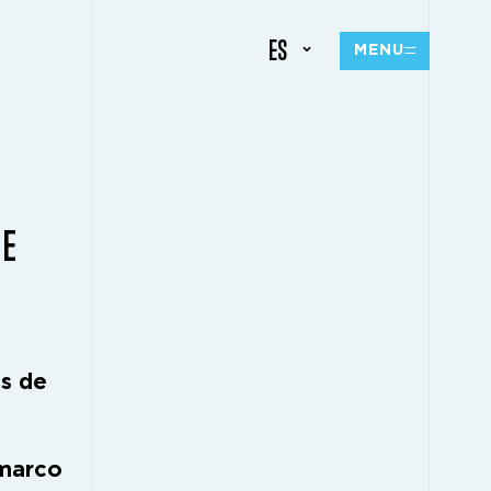
ES
MENU
UE
as de
 marco