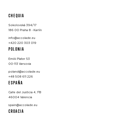
CHEQUIA
Sokolovská 394/17
186 00 Praha 8 - Karlín
info@accolade.eu
+420 220 303 019
POLONIA
Emilii Plater 53
00-113 Varsovia
poland@accolade.eu
+48 508 611 226
ESPAÑA
Calle del Justicia 4, 1ºB
46004 Valencia
spain@accolade.eu
CROACIA