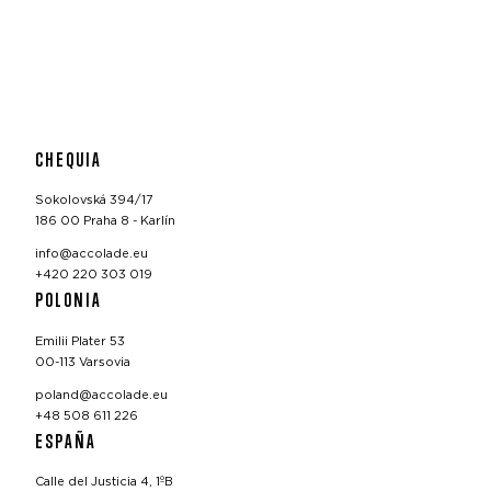
CHEQUIA
Sokolovská 394/17
186 00 Praha 8 - Karlín
info@accolade.eu
+420 220 303 019
POLONIA
Emilii Plater 53
00-113 Varsovia
poland@accolade.eu
+48 508 611 226
ESPAÑA
Calle del Justicia 4, 1ºB