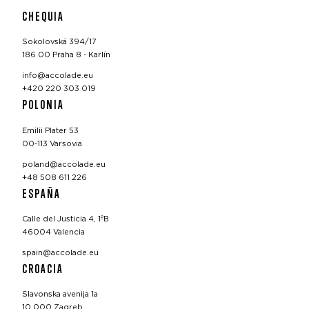
CHEQUIA
Sokolovská 394/17
186 00 Praha 8 - Karlín
info@accolade.eu
+420 220 303 019
POLONIA
Emilii Plater 53
00-113 Varsovia
poland@accolade.eu
+48 508 611 226
ESPAÑA
Calle del Justicia 4, 1ºB
46004 Valencia
spain@accolade.eu
CROACIA
Slavonska avenija 1a
10 000 Zagreb