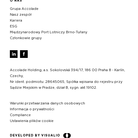
O NAS
Grupa Accolade
Nasz zespół
Kariera
ESG
Międzynarodowy Port Lotniczy Brno‑Tuřany
Członkowie grupy
Accolade Holding, a.s. Sokolovská 394/17, 186 00 Praha 8 - Karlín,
Czechy,
Nr ident. podmiotu: 28645065, Spółka wpisana do rejestru przy
Sądzie Miejskim w Pradze, dział B, sygn. akt 19102.
Warunki przetwarzania danych osobowych
Informacja o prywatności
Compliance
Ustawienia plików cookie
DEVELOPED BY VISUALIO