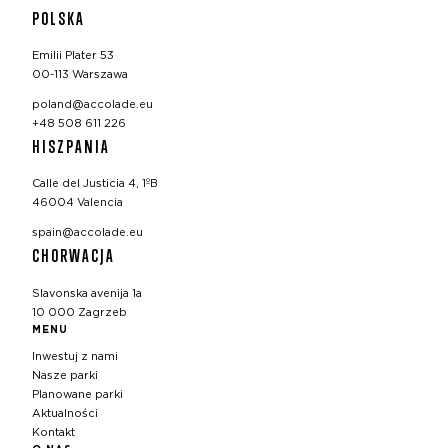
POLSKA
Emilii Plater 53
00-113 Warszawa
poland@accolade.eu
+48 508 611 226
HISZPANIA
Calle del Justicia 4, 1ºB
46004 Valencia
spain@accolade.eu
CHORWACJA
Slavonska avenija 1a
10 000 Zagrzeb
MENU
Inwestuj z nami
Nasze parki
Planowane parki
Aktualności
Kontakt