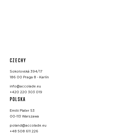
CZECHY
Sokolovská 394/17
186 00 Praga 8 - Karlín
info@accolade.eu
+420 220 303 019
POLSKA
Emilii Plater 53
00-113 Warszawa
poland@accolade.eu
+48 508 611 226