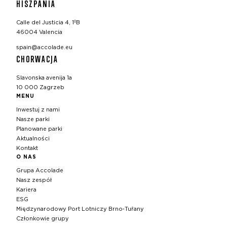
HISZPANIA
Calle del Justicia 4, 1ºB
46004 Valencia
spain@accolade.eu
CHORWACJA
Slavonska avenija 1a
10 000 Zagrzeb
MENU
Inwestuj z nami
Nasze parki
Planowane parki
Aktualności
Kontakt
O NAS
Grupa Accolade
Nasz zespół
Kariera
ESG
Międzynarodowy Port Lotniczy Brno‑Tuřany
Członkowie grupy