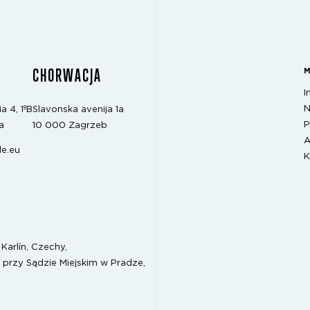
CHORWACJA
I
N
a 4, 1ºB
Slavonska avenija 1a
P
a
10 000 Zagrzeb
A
e.eu
K
Karlín, Czechy,
 przy Sądzie Miejskim w Pradze,