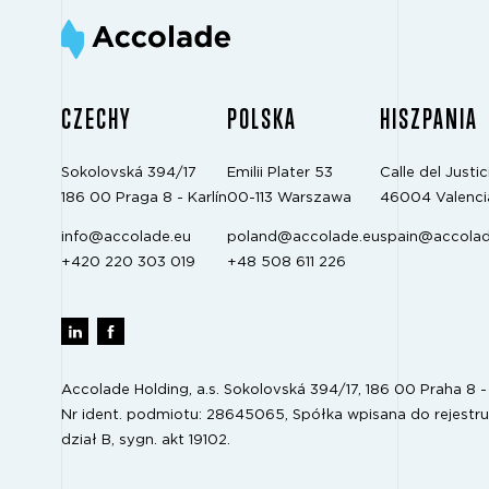
CZECHY
POLSKA
HISZPANIA
Sokolovská 394/17
Emilii Plater 53
Calle del Justici
186 00 Praga 8 - Karlín
00-113 Warszawa
46004 Valenci
info@accolade.eu
poland@accolade.eu
spain@accolad
+420 220 303 019
+48 508 611 226
Accolade Holding, a.s. Sokolovská 394/17, 186 00 Praha 8 - 
Nr ident. podmiotu: 28645065, Spółka wpisana do rejestru
dział B, sygn. akt 19102.