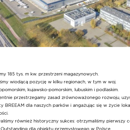
śmy 185 tys. m kw. przestrzeni magazynowych.
iśmy wiodącą pozycję w kilku regionach, w tym w woj.
opomorskim, kujawsko-pomorskim, lubuskim i podlaskim.
ntnie przestrzegamy zasad zrównoważonego rozwoju, uzy
aty BREEAM dla naszych parków i angażując się w życie lok
ści.
liśmy również historyczny sukces: otrzymaliśmy pierwszy ce
utstanding dla obiektu przemysłowego w Polsce.