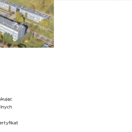
skując
alnych
rtyfikat