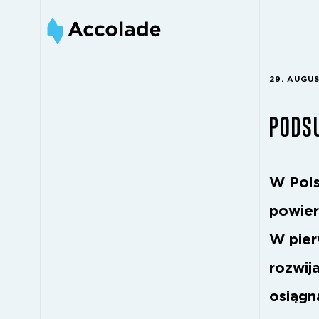
29. AUGU
PODS
W Pols
powier
W pier
rozwij
osiągn