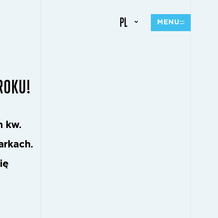
PL
MENU
ROKU!
 kw.
rkach.
ię