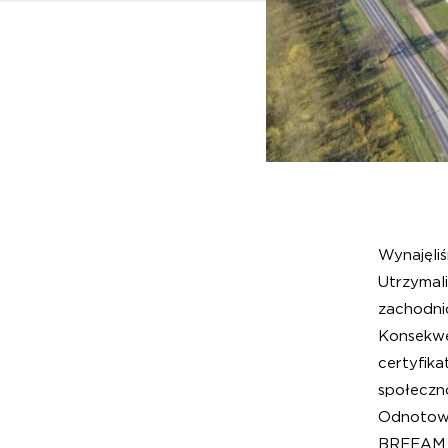
Wynajęli
Utrzymal
zachodni
Konsekwe
certyfik
społeczno
Odnotowa
BREEAM O