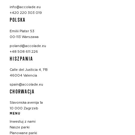
info@accolade.eu
+420 220 303 019
POLSKA
Emilii Plater 53
00-113 Warszawa
poland@accolade.eu
+48 508 611 226
HISZPANIA
Calle del Justicia 4, 1ºB
46004 Valencia
spain@accolade.eu
CHORWACJA
Slavonska avenija 1a
10 000 Zagrzeb
MENU
Inwestuj z nami
Nasze parki
Planowane parki