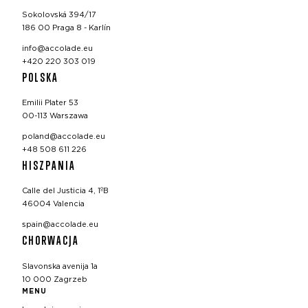
Sokolovská 394/17
186 00 Praga 8 - Karlín
info@accolade.eu
+420 220 303 019
POLSKA
Emilii Plater 53
00-113 Warszawa
poland@accolade.eu
+48 508 611 226
HISZPANIA
Calle del Justicia 4, 1ºB
46004 Valencia
spain@accolade.eu
CHORWACJA
Slavonska avenija 1a
10 000 Zagrzeb
MENU