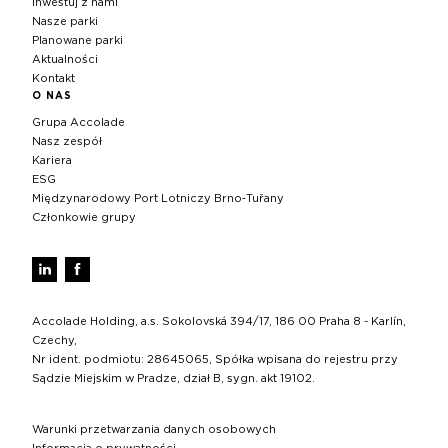
Inwestuj z nami
Nasze parki
Planowane parki
Aktualności
Kontakt
O NAS
Grupa Accolade
Nasz zespół
Kariera
ESG
Międzynarodowy Port Lotniczy Brno‑Tuřany
Członkowie grupy
Accolade Holding, a.s. Sokolovská 394/17, 186 00 Praha 8 - Karlín,
Czechy,
Nr ident. podmiotu: 28645065, Spółka wpisana do rejestru przy
Sądzie Miejskim w Pradze, dział B, sygn. akt 19102.
Warunki przetwarzania danych osobowych