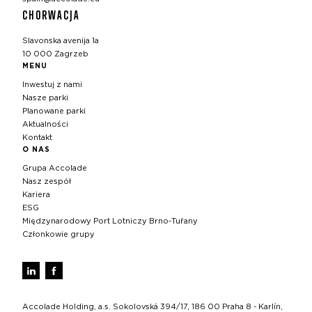
CHORWACJA
Slavonska avenija 1a
10 000 Zagrzeb
MENU
Inwestuj z nami
Nasze parki
Planowane parki
Aktualności
Kontakt
O NAS
Grupa Accolade
Nasz zespół
Kariera
ESG
Międzynarodowy Port Lotniczy Brno‑Tuřany
Członkowie grupy
Accolade Holding, a.s. Sokolovská 394/17, 186 00 Praha 8 - Karlín,