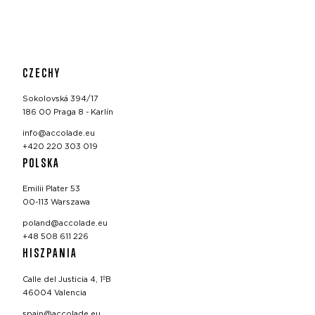
CZECHY
Sokolovská 394/17
186 00 Praga 8 - Karlín
info@accolade.eu
+420 220 303 019
POLSKA
Emilii Plater 53
00-113 Warszawa
poland@accolade.eu
+48 508 611 226
HISZPANIA
Calle del Justicia 4, 1ºB
46004 Valencia
spain@accolade.eu