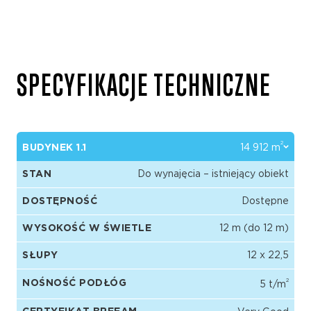
SPECYFIKACJE TECHNICZNE
2
BUDYNEK 1.1
14 912 m
STAN
Do wynajęcia – istniejący obiekt
DOSTĘPNOŚĆ
Dostępne
WYSOKOŚĆ W ŚWIETLE
12 m (do 12 m)
SŁUPY
12 x 22,5
2
NOŚNOŚĆ PODŁÓG
5 t/m