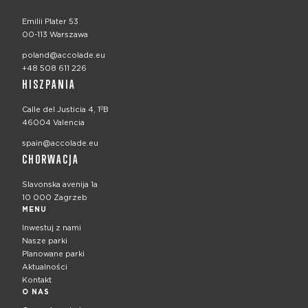
Emilii Plater 53
00-113 Warszawa
poland@accolade.eu
+48 508 611 226
HISZPANIA
Calle del Justicia 4, 1ºB
46004 Valencia
spain@accolade.eu
CHORWACJA
Slavonska avenija 1a
10 000 Zagrzeb
MENU
Inwestuj z nami
Nasze parki
Planowane parki
Aktualności
Kontakt
O NAS