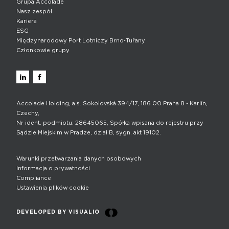
Grupa Accolade
Nasz zespół
Kariera
ESG
Międzynarodowy Port Lotniczy Brno‑Tuřany
Członkowie grupy
Accolade Holding, a.s. Sokolovská 394/17, 186 00 Praha 8 - Karlín,
Czechy,
Nr ident. podmiotu: 28645065, Spółka wpisana do rejestru przy
Sądzie Miejskim w Pradze, dział B, sygn. akt 19102.
Warunki przetwarzania danych osobowych
Informacja o prywatności
Compliance
Ustawienia plików cookie
DEVELOPED BY VISUALIO