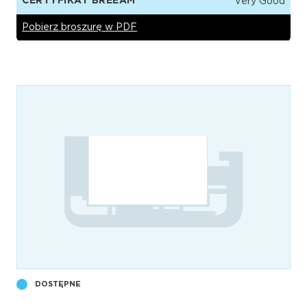
CERTYFIKAT BREEAM
Very Good
Pobierz broszurę w PDF
DOSTĘPNE