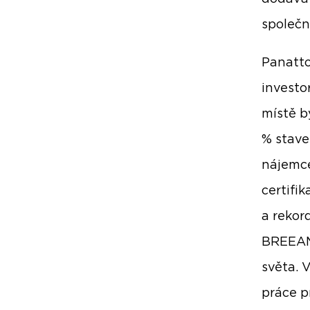
společn
Panatto
investo
místě b
% stave
nájemce
certifi
a rekor
BREEAM 
světa. 
práce p