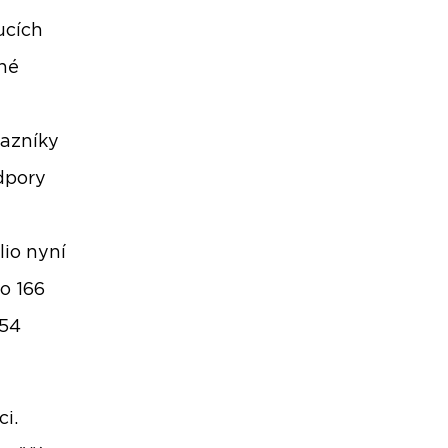
ucích
šné
kazníky
odpory
lio nyní
o 166
154
ci.