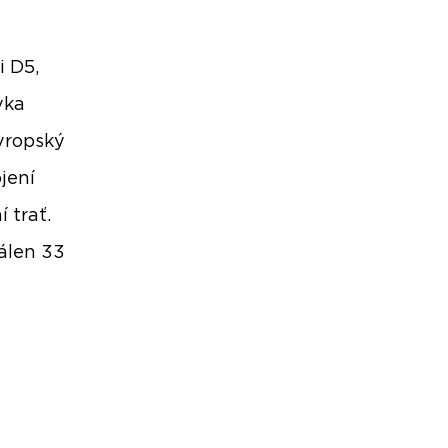
i D5,
vka
vropský
jení
 trať.
álen 33