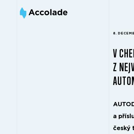
8. DECEM
V CHE
Z NEJ
AUTO
AUTODO
a přísl
český 