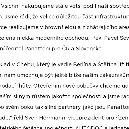
 Všichni nakupujeme stále větší podíl naší spotřeb
. Jsme rádi, že velice důležitou část infrastruktur
e realizujeme v brownfieldu a z chátrajícího are
zelená mekka moderního obchodu,“ řekl Pavel Sov
ní ředitel Panattoni pro ČR a Slovensko.
klad v Chebu, který je vedle Berlína a Štětína již 
, nám umožňuje být ještě blíže našim zákazníkům
 dodací lhůty. Otevřením nové pobočky chceme ud
naším silným růstem jakožto společnosti a jsme rád
 svém boku tak silné partnery, jako jsou Panatto
ade,“ řekl Sven Herrmann, viceprezident pro řízen
elského řetězce společnosti AUTODOC a jednate