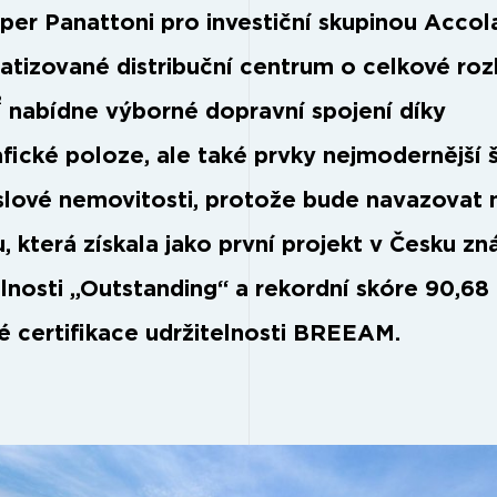
per Panattoni pro investiční skupinou Accol
tizované distribuční centrum o celkové roz
2
nabídne výborné dopravní spojení díky
fické poloze, ale také prvky nejmodernější 
lové nemovitosti, protože bude navazovat 
, která získala jako první projekt v Česku z
elnosti „Outstanding“ a rekordní skóre 90,68
é certifikace udržitelnosti BREEAM.