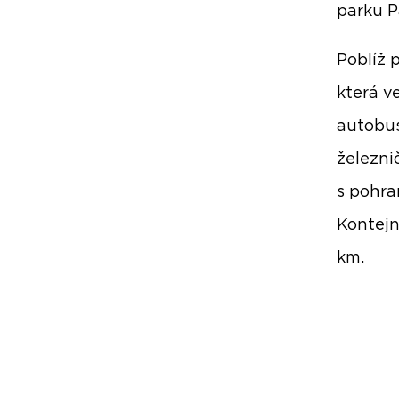
parku 
Poblíž p
která v
autobus
železni
s pohra
Kontejn
km.