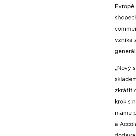
Evropě.
shopech
commerc
vzniká 
generál
„Nový s
skladem
zkrátit
krok s 
máme po
a Accol
dodavat