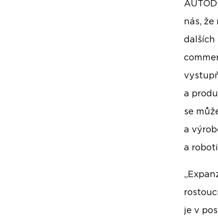
AUTODOC
nás, že
dalších
commerc
vystupň
a produ
se může
a výrob
a robot
„Expan
rostouc
je v po