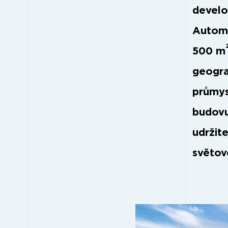
develo
Automa
500 m
geogra
průmys
budovu
udržit
světov