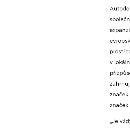
Autodoc
společn
expanzi
evropsk
prostře
v lokál
přizpůs
zahrnuj
značek 
značek 
„Je vžd