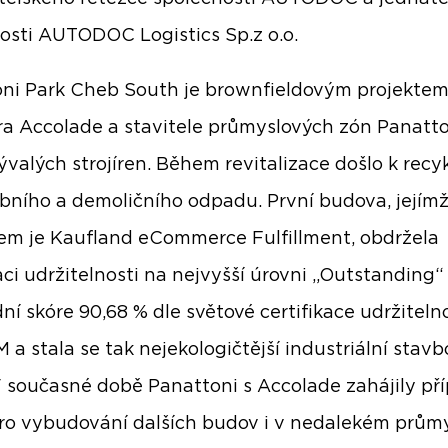
osti AUTODOC Logistics Sp.z o.o.
ni Park Cheb South je brownfieldovým projekte
ra Accolade a stavitele průmyslových zón Panatto
ývalých strojíren. Během revitalizace došlo k recy
bního a demoličního odpadu. První budova, jejím
m je Kaufland eCommerce Fulfillment, obdržela
kaci udržitelnosti na nejvyšší úrovni „Outstanding“
dní skóre 90,68 % dle světové certifikace udržiteln
a stala se tak nejekologičtější industriální stav
V současné době Panattoni s Accolade zahájily př
ro vybudování dalších budov i v nedalekém prům