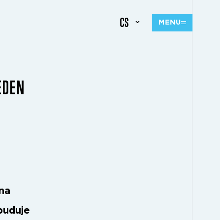
CS
MENU
EDEN
 na
buduje