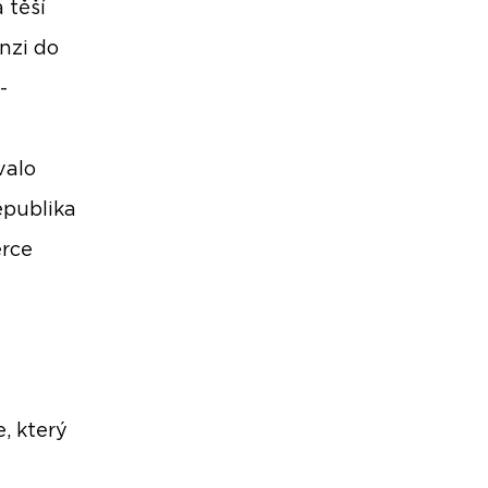
 těší
nzi do
-
valo
epublika
erce
, který