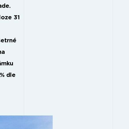
ade.
loze 31
šetrné
na
námku
 % dle