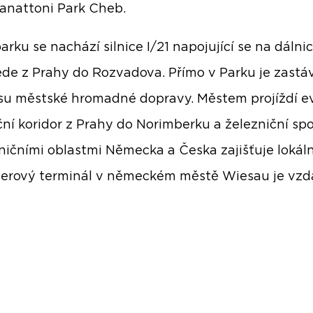
Panattoni Park Cheb.
arku se nachází silnice I/21 napojující se na dálnic
ede z Prahy do Rozvadova. Přímo v Parku je zastá
u městské hromadné dopravy. Městem projíždí e
ční koridor z Prahy do Norimberku a železniční spo
ničními oblastmi Německa a Česka zajišťuje lokální
erový terminál v německém městě Wiesau je vzd