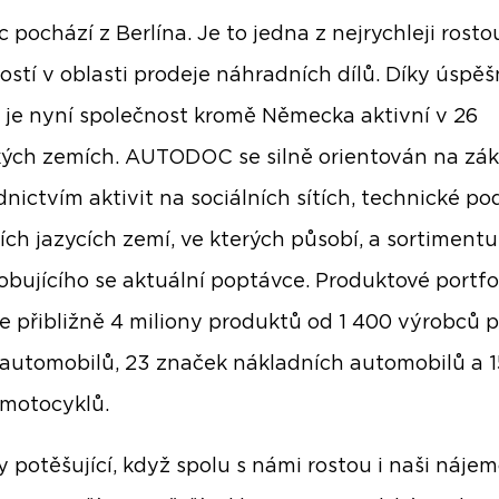
 pochází z Berlína. Je to jedna z nejrychleji rosto
ostí v oblasti prodeje náhradních dílů. Díky úspě
 je nyní společnost kromě Německa aktivní v 26
ých zemích. AUTODOC se silně orientován na zá
dnictvím aktivit na sociálních sítích, technické p
ních jazycích zemí, ve kterých působí, a sortimentu
obujícího se aktuální poptávce. Produktové portfo
e přibližně 4 miliony produktů od 1 400 výrobců p
automobilů, 23 značek nákladních automobilů a 
motocyklů.
y potěšující, když spolu s námi rostou i naši nájem