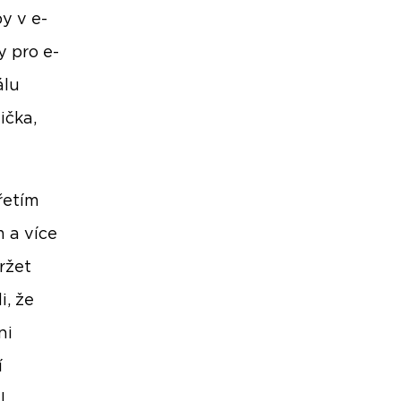
y v e-
y pro e-
álu
ička,
třetím
 a více
ržet
i, že
ni
í
l