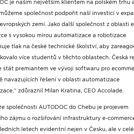
 je naším největším klientem na polském trhu a
 můžeme společnost podpořit naší investicí v expa
 evropských zemí. Jako další společnost z oblasti e
e s vysokou mírou automatizace a robotizace
uje tlak na české technické školství, aby zareago
kovalo více studentů v těchto oblastech. Česká r
 stát premiantem ve vývoji softwaru pro ecomm
ě navazujících řešení v oblasti automatizace
izace,“ zdůraznil Milan Kratina, CEO Accolade.
ze společnosti AUTODOC do Chebu je projevem
ího zájmu o rozšiřování infrastruktury e-commerce
sledních letech evidentní nejen v Česku, ale v celé