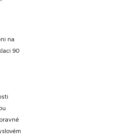
m
ni na
klaci 90
ž
osti
bou
ípravné
yslovém