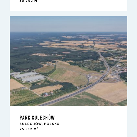
50 792 M
PARK SULECHÓW
SULECHÓW, POLSKO
2
75 582 M