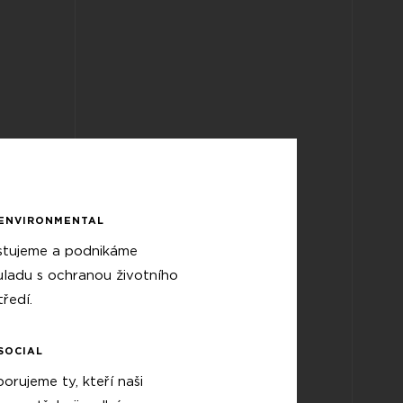
ENVIRONMENTAL
stujeme a podnikáme
uladu s ochranou životního
tředí.
SOCIAL
orujeme ty, kteří naši