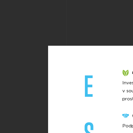
E
Inve
v so
pros
Podp