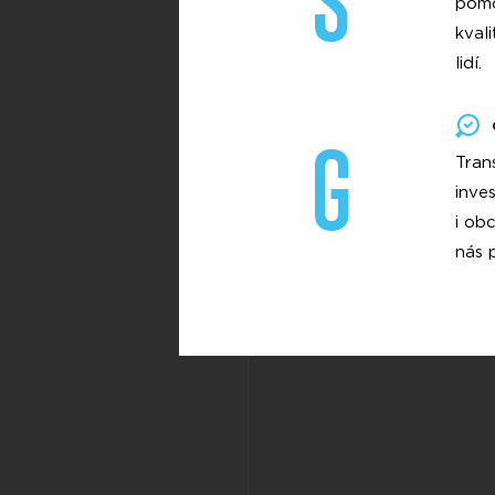
S
pomo
kval
lidí.
G
Tran
inve
i ob
nás p