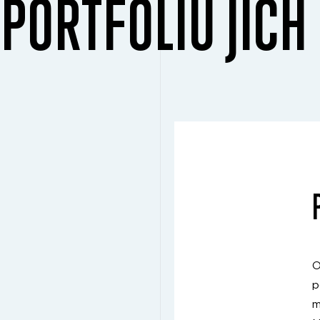
PORTFOLIU JIC
O
p
m