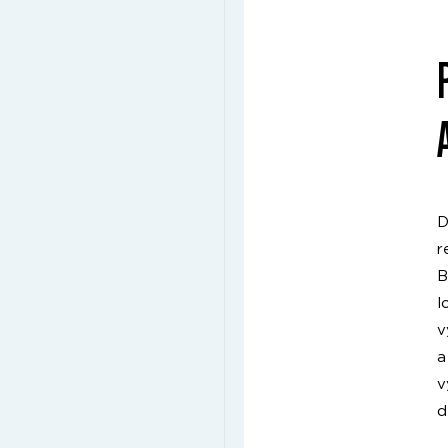
D
r
B
l
v
a
v
d