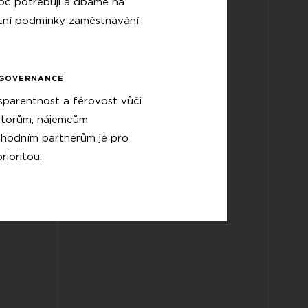
c potřebuji a dbáme na
itní podmínky zaměstnávání
GOVERNANCE
sparentnost a férovost vůči
storům, nájemcům
chodním partnerům je pro
rioritou.