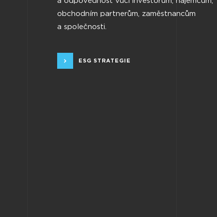
a odpovědnost vůči investorům, nájemcům,
obchodním partnerům, zaměstnancům
a společnosti.
ESG STRATEGIE