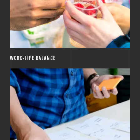
Podporujeme rovnováhu mezi osobním a pracovním
životem a vytváříme prostředí, které umožňuje
flexibilní pracovní dobu.
WORK-LIFE BALANCE
Víme, že firma může růst jen se svými zaměstnanci,
proto plně podporujeme jejich rozvoj. Pravidelně