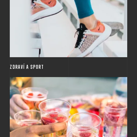
Podporujeme zdravý životní styl a pořádáme aktivity
zaměřené na udržení psychické a fyzické kondice
jako jsou masáže nebo sportovní dny. Dotovaná
multisport karta je samozřejmostí! V naší kuchyňce
také vždy najdete něco dobrého a zdravého na
doplnění energie.
ZDRAVÍ A SPORT