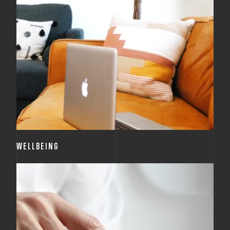
Myslíme nejen na vzdělání, ale i na pohodlí našich
zaměstnanců. V kancelářích máme odpočinkovou
místnost pro odreagování, na našich terasách
pěstujeme bylinky a pořádáme společné večeře, na
kterých probíráme nejen pracovní záležitosti.
WELLBEING