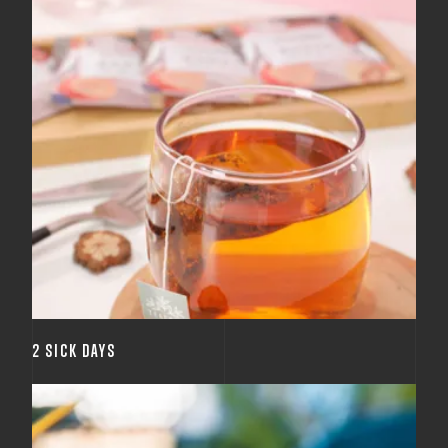
Pokud se necítíte dobře, můžete dvakrát do roka
využít sick day a odpočinout si.
2 SICK DAYS