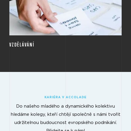
pořádáme školení zaměřené na IT, nové stavební
zákony, time management, business etiketu a další
soft skilové školení. Současně nabízíme plně hrazené
jazykové kurzy.
VZDĚLÁVÁNÍ
KARIÉRA V ACCOLADE
Do našeho mladého a dynamického kolektivu
hledáme kolegy, kteří chtějí společně s námi tvořit
udržitelnou budoucnost evropského podnikání.
Přidejte se k nám!