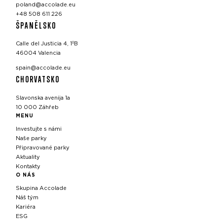
poland@accolade.eu
+48 508 611 226
ŠPANĚLSKO
Calle del Justicia 4, 1ºB
46004 Valencia
spain@accolade.eu
CHORVATSKO
Slavonska avenija 1a
10 000 Záhřeb
MENU
Investujte s námi
Naše parky
Připravované parky
Aktuality
Kontakty
O NÁS
Skupina Accolade
Náš tým
Kariéra
ESG