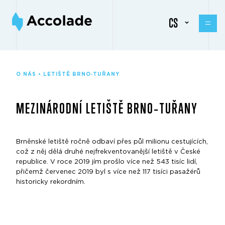
CS
O NÁS • LETIŠTĚ BRNO‑TUŘANY
MEZINÁRODNÍ LETIŠTĚ BRNO‑TUŘANY
Brněnské letiště ročně odbaví přes půl milionu cestujících,
což z něj dělá druhé nejfrekventovanější letiště v České
republice. V roce 2019 jím prošlo více než 543 tisíc lidí,
přičemž červenec 2019 byl s více než 117 tisíci pasažérů
historicky rekordním.