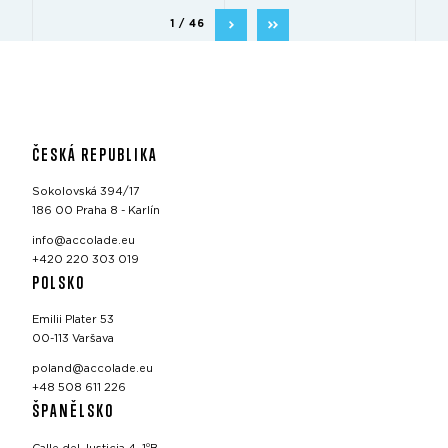
1 / 46
ČESKÁ REPUBLIKA
Sokolovská 394/17
186 00 Praha 8 - Karlín
info@accolade.eu
+420 220 303 019
POLSKO
Emilii Plater 53
00-113 Varšava
poland@accolade.eu
+48 508 611 226
ŠPANĚLSKO