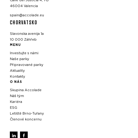
Calle del Justicia 4, 1ºB
46004 Valencia
spain@accolade.eu
CHORVATSKO
Slavonska avenija 1a
10 000 Záhřeb
MENU
Investujte s námi
Naše parky
Připravované parky
Aktuality
Kontakty
O NÁS
Skupina Accolade
Náš tým
Kariéra
ESG
Letiště Brno‑Tuřany
Členové koncernu