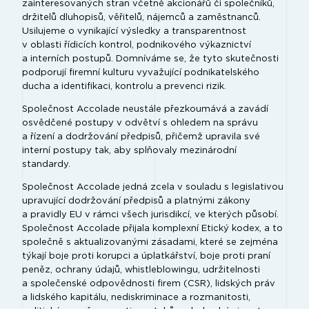
zainteresovaných stran včetně akcionářů či společníků,
držitelů dluhopisů, věřitelů, nájemců a zaměstnanců.
Usilujeme o vynikající výsledky a transparentnost
v oblasti řídicích kontrol, podnikového výkaznictví
a interních postupů. Domníváme se, že tyto skutečnosti
podporují firemní kulturu vyvažující podnikatelského
ducha a identifikaci, kontrolu a prevenci rizik.
Společnost Accolade neustále přezkoumává a zavádí
osvědčené postupy v odvětví s ohledem na správu
a řízení a dodržování předpisů, přičemž upravila své
interní postupy tak, aby splňovaly mezinárodní
standardy.
Společnost Accolade jedná zcela v souladu s legislativou
upravující dodržování předpisů a platnými zákony
a pravidly EU v rámci všech jurisdikcí, ve kterých působí.
Společnost Accolade přijala komplexní Etický kodex, a to
společně s aktualizovanými zásadami, které se zejména
týkají boje proti korupci a úplatkářství, boje proti praní
peněz, ochrany údajů, whistleblowingu, udržitelnosti
a společenské odpovědnosti firem (CSR), lidských práv
a lidského kapitálu, nediskriminace a rozmanitosti,