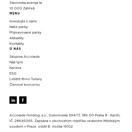
Slavonska avenija 1a
10 000 Záhřeb
MENU
Investujte s námi
Naše parky
Připravované parky
Aktuality
Kontakty
O NÁS
Skupina Accolade
Náš tým
Kariéra
ESG
Letiště Brno‑Tuřany
Členové koncernu
Accolade Holding, a.s., Sokolovská 394/17, 186 00 Praha 8 - Karlín,
IČ: 28645065, Zapsána v obchodním rejstříku vedeném Městským
soudem v Praze, oddíl B, vložka 19102.