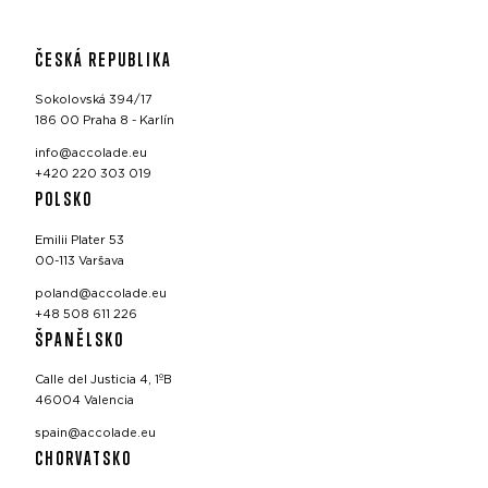
ČESKÁ REPUBLIKA
Sokolovská 394/17
186 00 Praha 8 - Karlín
info@accolade.eu
+420 220 303 019
POLSKO
Emilii Plater 53
00-113 Varšava
poland@accolade.eu
+48 508 611 226
ŠPANĚLSKO
Calle del Justicia 4, 1ºB
46004 Valencia
spain@accolade.eu
CHORVATSKO