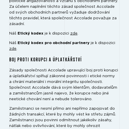
politické angažovanosti a vztahů s obchodními partnery.
Za účelem naplnění těchto zásad společnost Accolade
od svých obchodních partnerů vyžaduje dodržování
těchto pravidel, která společnost Accolade považuje za
zásadní.
Náš
Etický kodex
je k dispozici
zde
.
Náš
Etický kodex pro obchodní partnery
je k dispozici
zde
.
BOJ PROTI KORUPCI A ÚPLATKÁŘSTVÍ
Zásady společnosti Accolade upravující boj proti korupci
a úplatkářství splňují zákonné povinnosti i etické normy
a chrání materiální i morální integritu společnosti.
Společnost Accolade dává svým klientům, dodavatelům
a zaměstnancům jasně najevo, že korupce nebo jiné
neetické chování není a nebude tolerováno.
Zaměstnanci se nesmí přímo ani nepřímo zapojovat do
žádných transakcí, které by mohly vést ke střetu zájmů.
Zaměstnanci jsou povinni odmítnout jakékoliv zásahy,
nátlak nebo ovlivňování, které by mohly ohrozit