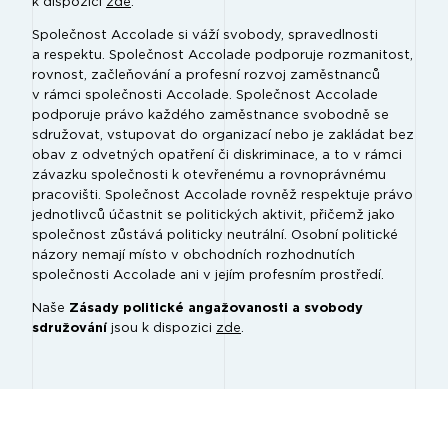
k dispozici
zde
.
Společnost Accolade si váží svobody, spravedlnosti
a respektu. Společnost Accolade podporuje rozmanitost,
rovnost, začleňování a profesní rozvoj zaměstnanců
v rámci společnosti Accolade. Společnost Accolade
podporuje právo každého zaměstnance svobodně se
sdružovat, vstupovat do organizací nebo je zakládat bez
obav z odvetných opatření či diskriminace, a to v rámci
závazku společnosti k otevřenému a rovnoprávnému
pracovišti. Společnost Accolade rovněž respektuje právo
jednotlivců účastnit se politických aktivit, přičemž jako
společnost zůstává politicky neutrální. Osobní politické
názory nemají místo v obchodních rozhodnutích
společnosti Accolade ani v jejím profesním prostředí.
Naše
Zásady politické angažovanosti a svobody
sdružování
jsou k dispozici
zde
.