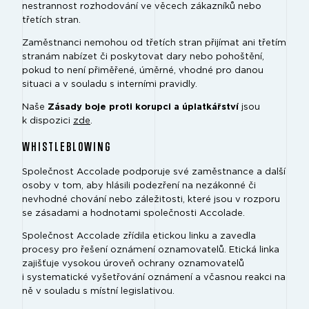
nestrannost rozhodování ve věcech zákazníků nebo
třetích stran.
Zaměstnanci nemohou od třetích stran přijímat ani třetím
stranám nabízet či poskytovat dary nebo pohoštění,
pokud to není přiměřené, úměrné, vhodné pro danou
situaci a v souladu s interními pravidly.
Naše
Zásady boje proti korupci a úplatkářství
jsou
k dispozici
zde
.
WHISTLEBLOWING
Společnost Accolade podporuje své zaměstnance a další
osoby v tom, aby hlásili podezření na nezákonné či
nevhodné chování nebo záležitosti, které jsou v rozporu
se zásadami a hodnotami společnosti Accolade.
Společnost Accolade zřídila etickou linku a zavedla
procesy pro řešení oznámení oznamovatelů. Etická linka
zajišťuje vysokou úroveň ochrany oznamovatelů
i systematické vyšetřování oznámení a včasnou reakci na
ně v souladu s místní legislativou.