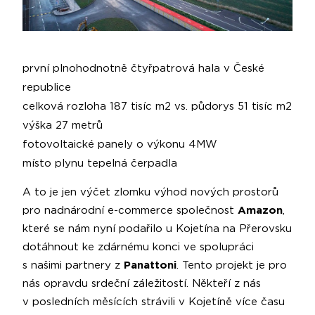
první plnohodnotně čtyřpatrová hala v České
republice
celková rozloha 187 tisíc m2 vs. půdorys 51 tisíc m2
výška 27 metrů
fotovoltaické panely o výkonu 4MW
místo plynu tepelná čerpadla
A to je jen výčet zlomku výhod nových prostorů
pro nadnárodní e-commerce společnost
Amazon
,
které se nám nyní podařilo u Kojetína na Přerovsku
dotáhnout ke zdárnému konci ve spolupráci
s našimi partnery z
Panattoni
. Tento projekt je pro
nás opravdu srdeční záležitostí. Někteří z nás
v posledních měsících strávili v Kojetíně více času