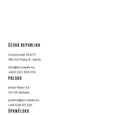
ČESKÁ REPUBLIKA
Sokolovská 394/17
186 00 Praha 8 - Karlín
info@accolade.eu
+420 220 303 019
POLSKO
Emilii Plater 53
00-113 Varšava
poland@accolade.eu
+48 508 611 226
ŠPANĚLSKO