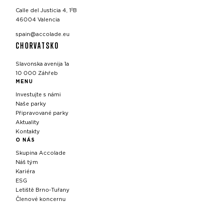
Calle del Justicia 4, 1ºB
46004 Valencia
spain@accolade.eu
CHORVATSKO
Slavonska avenija 1a
10 000 Záhřeb
MENU
Investujte s námi
Naše parky
Připravované parky
Aktuality
Kontakty
O NÁS
Skupina Accolade
Náš tým
Kariéra
ESG
Letiště Brno‑Tuřany
Členové koncernu