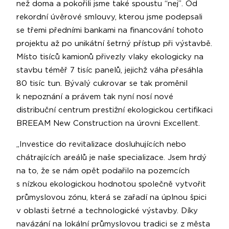
než doma a pokořili jsme také spoustu “nej”. Od
rekordní úvěrové smlouvy, kterou jsme podepsali
se třemi předními bankami na financování tohoto
projektu až po unikátní šetrný přístup při výstavbě.
Místo tisíců kamionů přivezly vlaky ekologicky na
stavbu téměř 7 tisíc panelů, jejichž váha přesáhla
80 tisíc tun. Bývalý cukrovar se tak proměnil
k nepoznání a právem tak nyní nosí nové
distribuční centrum prestižní ekologickou certifikaci
BREEAM New Construction na úrovni Excellent.
„Investice do revitalizace dosluhujících nebo
chátrajících areálů je naše specializace. Jsem hrdý
na to, že se nám opět podařilo na pozemcích
s nízkou ekologickou hodnotou společně vytvořit
průmyslovou zónu, která se zařadí na úplnou špici
v oblasti šetrné a technologické výstavby. Díky
navázání na lokální průmyslovou tradici se z města