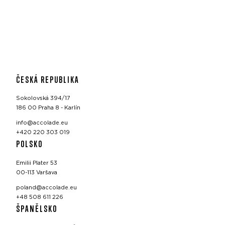
ČESKÁ REPUBLIKA
Sokolovská 394/17
186 00 Praha 8 - Karlín
info@accolade.eu
+420 220 303 019
POLSKO
Emilii Plater 53
00-113 Varšava
poland@accolade.eu
+48 508 611 226
ŠPANĚLSKO