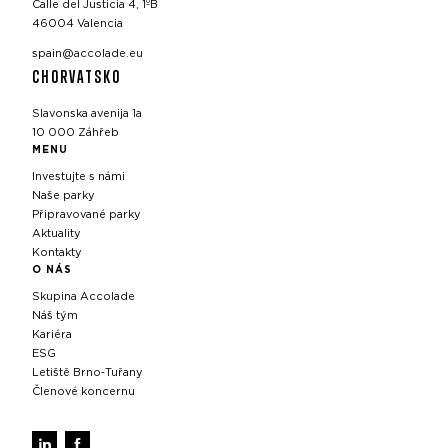
Calle del Justicia 4, 1ºB
46004 Valencia
spain@accolade.eu
CHORVATSKO
Slavonska avenija 1a
10 000 Záhřeb
MENU
Investujte s námi
Naše parky
Připravované parky
Aktuality
Kontakty
O NÁS
Skupina Accolade
Náš tým
Kariéra
ESG
Letiště Brno‑Tuřany
Členové koncernu