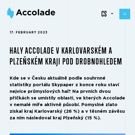
CS
17. FEBRUARY 2023
HALY ACCOLADE V KARLOVARSKÉM A
PLZEŇSKÉM KRAJI POD DROBNOHLEDEM
Kde se v Česku aktuálně podle souhrnné
statistiky portálu Skypaper z konce roku staví
nejvíce průmyslových hal? Na prvních dvou
příčkách se umístily oblasti, ve kterých Accolade
v nemalé míře aktivně působí. Pomyslné zlato
získal kraj Karlovarský (26 %) a v těsném závěsu
za ním následoval kraj Plzeňský (15 %).