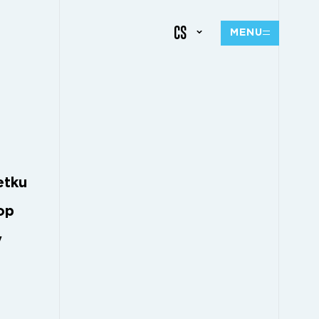
CS
MENU
etku
op
y