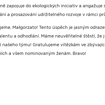
vně zapojuje do ekologických iniciativ a angažuje 
ání a prosazování udržitelného rozvoje v rámci pr
jeme, Małgorzato! Tento úspěch je jasným odraz
alentu a odhodlání. Máme neuvěřitelné štěstí, že j
í našeho týmu! Gratulujeme vítězkám ve zbývajíc
iích a všem nominovaným ženám. Bravo!