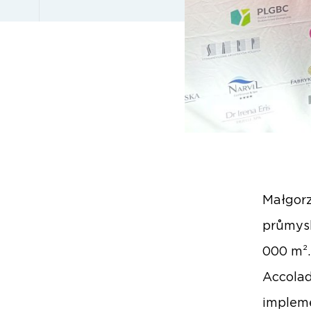
Małgorz
průmysl
000 m².
Accolad
impleme