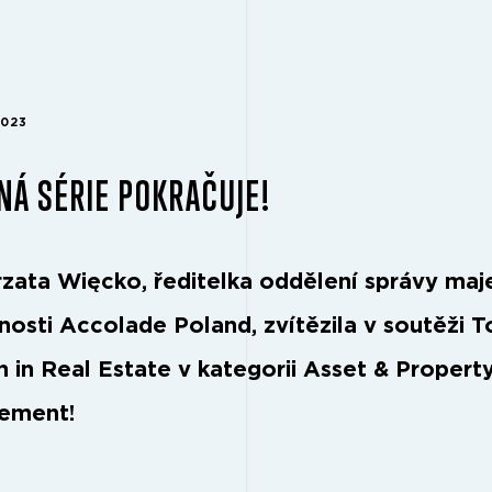
2023
NÁ SÉRIE POKRAČUJE!
zata Więcko, ředitelka oddělení správy maj
nosti Accolade Poland, zvítězila v soutěži T
in Real Estate v kategorii Asset & Propert
ement!