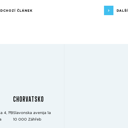
EDCHOZÍ ČLÁNEK
DALŠ
CHORVATSKO
a 4, 1ºB
Slavonska avenija 1a
a
10 000 Záhřeb