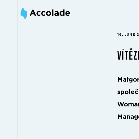
16. JUNE 
VÍTĚZ
Małgor
společ
Woman 
Manag