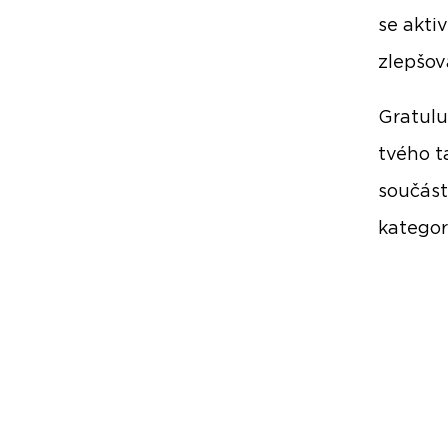
se akti
zlepšov
Gratulu
tvého t
součást
kategor