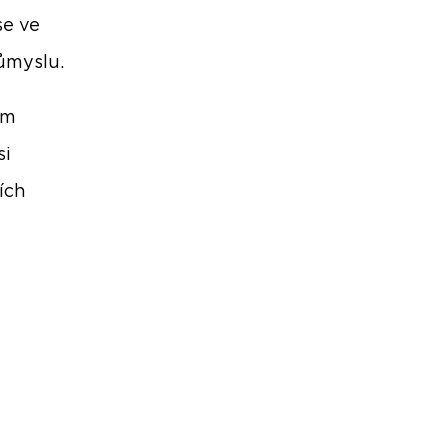
se ve
ůmyslu.
em
si
ích