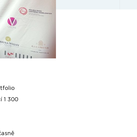
tfolio
í 1 300
časně