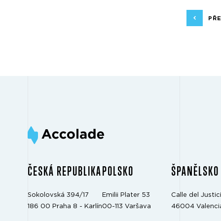
PŘ
ČESKÁ REPUBLIKA
POLSKO
ŠPANĚLSKO
Sokolovská 394/17
Emilii Plater 53
Calle del Justici
186 00 Praha 8 - Karlín
00-113 Varšava
46004 Valenci