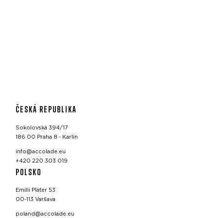
ČESKÁ REPUBLIKA
Sokolovská 394/17
186 00 Praha 8 - Karlín
info@accolade.eu
+420 220 303 019
POLSKO
Emilii Plater 53
00-113 Varšava
poland@accolade.eu