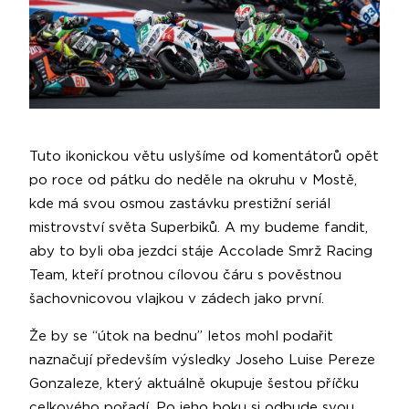
Tuto ikonickou větu uslyšíme od komentátorů opět
po roce od pátku do neděle na okruhu v Mostě,
kde má svou osmou zastávku prestižní seriál
mistrovství světa Superbiků. A my budeme fandit,
aby to byli oba jezdci stáje Accolade Smrž Racing
Team, kteří protnou cílovou čáru s pověstnou
šachovnicovou vlajkou v zádech jako první.
Že by se “útok na bednu” letos mohl podařit
naznačují především výsledky Joseho Luise Pereze
Gonzaleze, který aktuálně okupuje šestou příčku
celkového pořadí. Po jeho boku si odbude svou