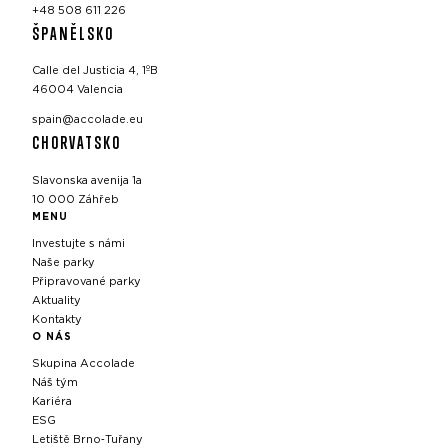
+48 508 611 226
ŠPANĚLSKO
Calle del Justicia 4, 1ºB
46004 Valencia
spain@accolade.eu
CHORVATSKO
Slavonska avenija 1a
10 000 Záhřeb
MENU
Investujte s námi
Naše parky
Připravované parky
Aktuality
Kontakty
O NÁS
Skupina Accolade
Náš tým
Kariéra
ESG
Letiště Brno‑Tuřany