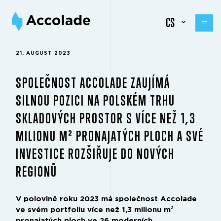
CS
21. AUGUST 2023
SPOLEČNOST ACCOLADE ZAUJÍMÁ
SILNOU POZICI NA POLSKÉM TRHU
SKLADOVÝCH PROSTOR S VÍCE NEŽ 1,3
MILIONU M² PRONAJATÝCH PLOCH A SVÉ
INVESTICE ROZŠIŘUJE DO NOVÝCH
REGIONŮ
V polovině roku 2023 má společnost Accolade
ve svém portfoliu více než 1,3 milionu m²
pronajatých ploch ve 26 moderních