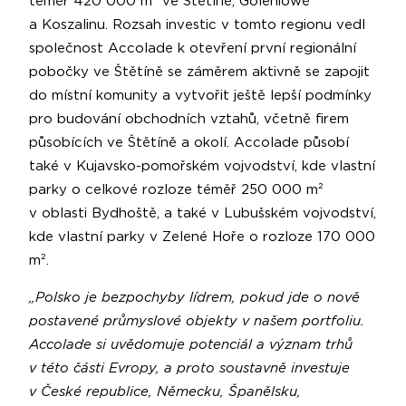
téměř 420 000 m² ve Štětíně, Goleniowě
a Koszalinu. Rozsah investic v tomto regionu vedl
společnost Accolade k otevření první regionální
pobočky ve Štětíně se záměrem aktivně se zapojit
do místní komunity a vytvořit ještě lepší podmínky
pro budování obchodních vztahů, včetně firem
působících ve Štětíně a okolí. Accolade působí
také v Kujavsko-pomořském vojvodství, kde vlastní
parky o celkové rozloze téměř 250 000 m²
v oblasti Bydhoště, a také v Lubušském vojvodství,
kde vlastní parky v Zelené Hoře o rozloze 170 000
m².
„Polsko je bezpochyby lídrem, pokud jde o nově
postavené průmyslové objekty v našem portfoliu.
Accolade si uvědomuje potenciál a význam trhů
v této části Evropy, a proto soustavně investuje
v České republice, Německu, Španělsku,