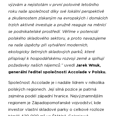
výzvám a nejistotám v první polovině letošního
roku naše společnost díky své lokální perspektivě
a zkušenostem získaným na evropských i domácích
trzích aktivně investuje a pružně reaguje na měnící
se podnikatelské prostředí. Věříme v potenciál
polského skladového sektoru, a proto navazujeme
na naše úspěchy při vytváření moderních,
ekologicky šetrných skladových parků, které
přispívají k hospodářskému rozvoji země a splňují
požadavky našich nájemců.“
uvedl
Jarek Wnuk,
generální ředitel společnosti Accolade v Polsku.
Společnost Accolade je i nadále lídrem v několika
polských regionech. Její silná pozice je patrná
zejména podél západní hranice. Nejvýznamnějším
regionem je Západopomořanské vojvodství, kde
investor vlastní skladové parky o celkové rozloze