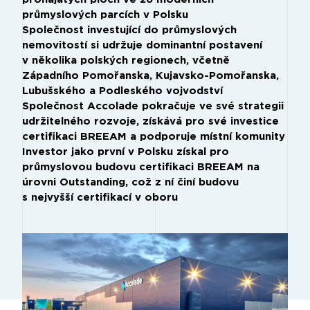
průmyslových parcích v Polsku
Společnost investující do průmyslových
nemovitostí si udržuje dominantní postavení
v několika polských regionech, včetně
Západního Pomořanska, Kujavsko-Pomořanska,
Lubušského a Podleského vojvodství
Společnost Accolade pokračuje ve své strategii
udržitelného rozvoje, získává pro své investice
certifikaci BREEAM a podporuje místní komunity
Investor jako první v Polsku získal pro
průmyslovou budovu certifikaci BREEAM na
úrovni Outstanding, což z ní činí budovu
s nejvyšší certifikací v oboru