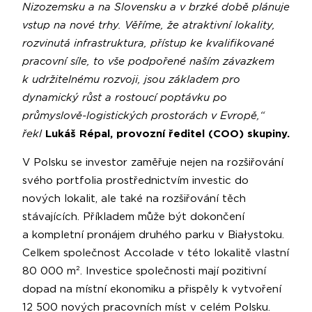
Nizozemsku a na Slovensku a v brzké době plánuje
vstup na nové trhy. Věříme, že atraktivní lokality,
rozvinutá infrastruktura, přístup ke kvalifikované
pracovní síle, to vše podpořené naším závazkem
k udržitelnému rozvoji, jsou základem pro
dynamický růst a rostoucí poptávku po
průmyslově-logistických prostorách v Evropě,“
řekl
Lukáš Répal, provozní ředitel (COO) skupiny.
V Polsku se investor zaměřuje nejen na rozšiřování
svého portfolia prostřednictvím investic do
nových lokalit, ale také na rozšiřování těch
stávajících. Příkladem může být dokončení
a kompletní pronájem druhého parku v Białystoku.
Celkem společnost Accolade v této lokalitě vlastní
80 000 m². Investice společnosti mají pozitivní
dopad na místní ekonomiku a přispěly k vytvoření
12 500 nových pracovních míst v celém Polsku.