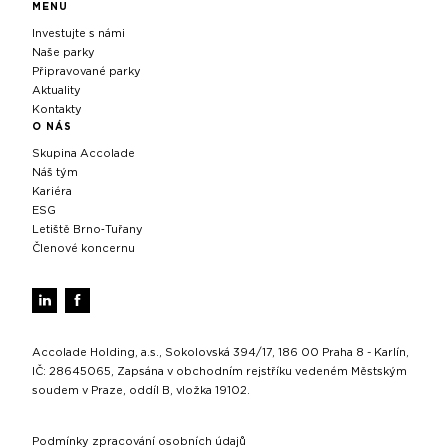
MENU
Investujte s námi
Naše parky
Připravované parky
Aktuality
Kontakty
O NÁS
Skupina Accolade
Náš tým
Kariéra
ESG
Letiště Brno‑Tuřany
Členové koncernu
Accolade Holding, a.s., Sokolovská 394/17, 186 00 Praha 8 - Karlín,
IČ: 28645065, Zapsána v obchodním rejstříku vedeném Městským
soudem v Praze, oddíl B, vložka 19102.
Podmínky zpracování osobních údajů