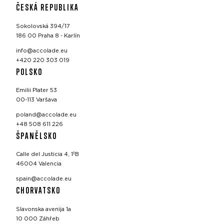
ČESKÁ REPUBLIKA
Sokolovská 394/17
186 00 Praha 8 - Karlín
info@accolade.eu
+420 220 303 019
POLSKO
Emilii Plater 53
00-113 Varšava
poland@accolade.eu
+48 508 611 226
ŠPANĚLSKO
Calle del Justicia 4, 1ºB
46004 Valencia
spain@accolade.eu
CHORVATSKO
Slavonska avenija 1a
10 000 Záhřeb