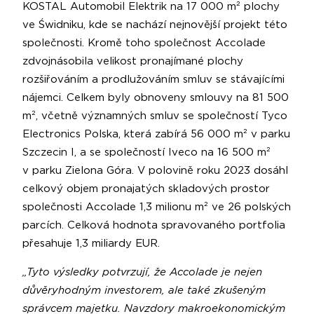
KOSTAL Automobil Elektrik na 17 000 m² plochy
ve Świdniku, kde se nachází nejnovější projekt této
společnosti. Kromě toho společnost Accolade
zdvojnásobila velikost pronajímané plochy
rozšiřováním a prodlužováním smluv se stávajícími
nájemci. Celkem byly obnoveny smlouvy na 81 500
m², včetně významných smluv se společností Tyco
Electronics Polska, která zabírá 56 000 m² v parku
Szczecin I, a se společností Iveco na 16 500 m²
v parku Zielona Góra. V polovině roku 2023 dosáhl
celkový objem pronajatých skladových prostor
společnosti Accolade 1,3 milionu m² ve 26 polských
parcích. Celková hodnota spravovaného portfolia
přesahuje 1,3 miliardy EUR.
„Tyto výsledky potvrzují, že Accolade je nejen
důvěryhodným investorem, ale také zkušeným
správcem majetku. Navzdory makroekonomickým