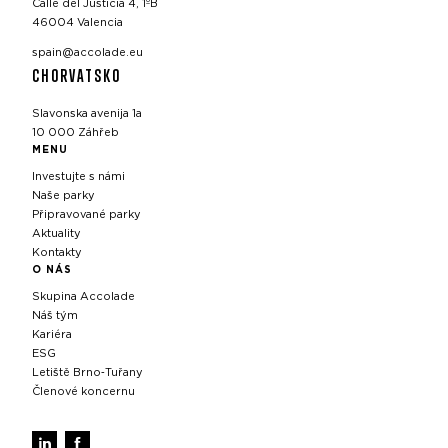
Calle del Justicia 4, 1ºB
46004 Valencia
spain@accolade.eu
CHORVATSKO
Slavonska avenija 1a
10 000 Záhřeb
MENU
Investujte s námi
Naše parky
Připravované parky
Aktuality
Kontakty
O NÁS
Skupina Accolade
Náš tým
Kariéra
ESG
Letiště Brno‑Tuřany
Členové koncernu