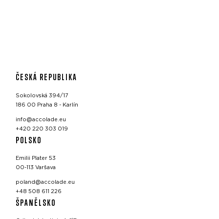
ČESKÁ REPUBLIKA
Sokolovská 394/17
186 00 Praha 8 - Karlín
info@accolade.eu
+420 220 303 019
POLSKO
Emilii Plater 53
00-113 Varšava
poland@accolade.eu
+48 508 611 226
ŠPANĚLSKO