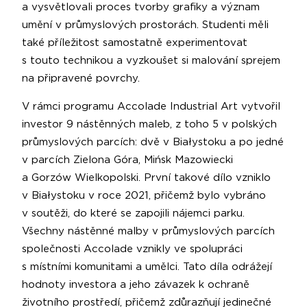
a vysvětlovali proces tvorby grafiky a význam
umění v průmyslových prostorách. Studenti měli
také příležitost samostatně experimentovat
s touto technikou a vyzkoušet si malování sprejem
na připravené povrchy.
V rámci programu Accolade Industrial Art vytvořil
investor 9 nástěnných maleb, z toho 5 v polských
průmyslových parcích: dvě v Białystoku a po jedné
v parcích Zielona Góra, Mińsk Mazowiecki
a Gorzów Wielkopolski. První takové dílo vzniklo
v Białystoku v roce 2021, přičemž bylo vybráno
v soutěži, do které se zapojili nájemci parku.
Všechny nástěnné malby v průmyslových parcích
společnosti Accolade vznikly ve spolupráci
s místními komunitami a umělci. Tato díla odrážejí
hodnoty investora a jeho závazek k ochraně
životního prostředí, přičemž zdůrazňují jedinečné