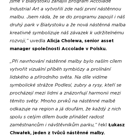
jsme v Białystoku zahájili program Accolade
Industrial Art a vytvořili zde naši první nástěnnou
malbu. Jsem ráda, že se do programu zapojil i náš
druhý park v Białystoku a že nová nástěnná malba
kreativně symbolizuje náš závazek k udržitelnému
rozvoji,“
uvedla
Alicja Cholewa, senior asset
manager společnosti Accolade v Polsku.
„Při navrhování nástěnné malby bylo naším cílem
vytvořit vizuální příběh symbiózy a prolínání
lidského a přírodního světa. Na díle vidíme
symbolické strážce Podlesí, zubry a rysy, kteří se
procházejí mezi lidmi a znázorňují harmonii mezi
těmito světy. Mnoho prvků na nástěnné malbě
odkazuje na region a já doufám, že každý z nich
spolu s celým dílem bude přinášet radost
zaměstnancům i návštěvníkům parku,“
řekl
Łukasz
Chwałek, jeden z tvůců nástěnné malby.