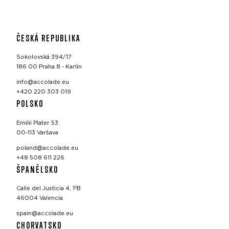
ČESKÁ REPUBLIKA
Sokolovská 394/17
186 00 Praha 8 - Karlín
info@accolade.eu
+420 220 303 019
POLSKO
Emilii Plater 53
00-113 Varšava
poland@accolade.eu
+48 508 611 226
ŠPANĚLSKO
Calle del Justicia 4, 1ºB
46004 Valencia
spain@accolade.eu
CHORVATSKO