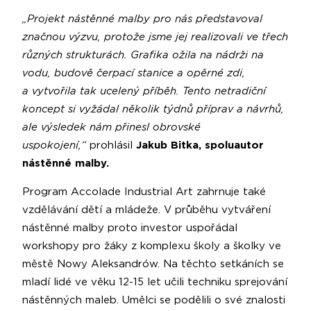
„Projekt nástěnné malby pro nás představoval
značnou výzvu, protože jsme jej realizovali ve třech
různých strukturách. Grafika ožila na nádrži na
vodu, budově čerpací stanice a opěrné zdi,
a vytvořila tak ucelený příběh. Tento netradiční
koncept si vyžádal několik týdnů příprav a návrhů,
ale výsledek nám přinesl obrovské
uspokojení,“
prohlásil
Jakub Bitka, spoluautor
nástěnné malby.
Program Accolade Industrial Art zahrnuje také
vzdělávání dětí a mládeže. V průběhu vytváření
nástěnné malby proto investor uspořádal
workshopy pro žáky z komplexu školy a školky ve
městě Nowy Aleksandrów. Na těchto setkáních se
mladí lidé ve věku 12-15 let učili techniku sprejování
nástěnných maleb. Umělci se podělili o své znalosti