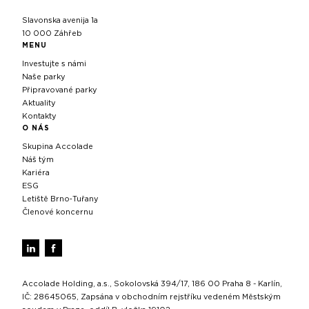
Slavonska avenija 1a
10 000 Záhřeb
MENU
Investujte s námi
Naše parky
Připravované parky
Aktuality
Kontakty
O NÁS
Skupina Accolade
Náš tým
Kariéra
ESG
Letiště Brno‑Tuřany
Členové koncernu
Accolade Holding, a.s., Sokolovská 394/17, 186 00 Praha 8 - Karlín,
IČ: 28645065, Zapsána v obchodním rejstříku vedeném Městským