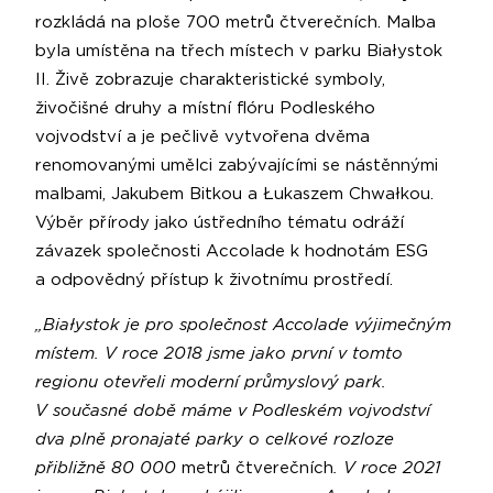
rozkládá na ploše 700 metrů čtverečních. Malba
byla umístěna na třech místech v parku Białystok
II. Živě zobrazuje charakteristické symboly,
živočišné druhy a místní flóru Podleského
vojvodství a je pečlivě vytvořena dvěma
renomovanými umělci zabývajícími se nástěnnými
malbami, Jakubem Bitkou a Łukaszem Chwałkou.
Výběr přírody jako ústředního tématu odráží
závazek společnosti Accolade k hodnotám ESG
a odpovědný přístup k životnímu prostředí.
„Białystok je pro společnost Accolade výjimečným
místem. V roce 2018 jsme jako první v tomto
regionu otevřeli moderní průmyslový park.
V současné době máme v Podleském vojvodství
dva plně pronajaté parky o celkové rozloze
přibližně 80 000
metrů čtverečních
. V roce 2021