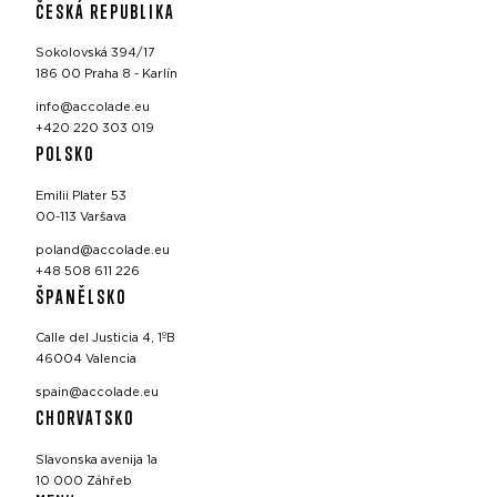
ČESKÁ REPUBLIKA
Sokolovská 394/17
186 00 Praha 8 - Karlín
info@accolade.eu
+420 220 303 019
POLSKO
Emilii Plater 53
00-113 Varšava
poland@accolade.eu
+48 508 611 226
ŠPANĚLSKO
Calle del Justicia 4, 1ºB
46004 Valencia
spain@accolade.eu
CHORVATSKO
Slavonska avenija 1a
10 000 Záhřeb