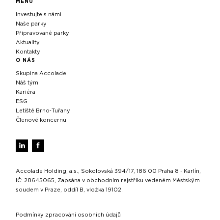
MENU
Investujte s námi
Naše parky
Připravované parky
Aktuality
Kontakty
O NÁS
Skupina Accolade
Náš tým
Kariéra
ESG
Letiště Brno‑Tuřany
Členové koncernu
Accolade Holding, a.s., Sokolovská 394/17, 186 00 Praha 8 - Karlín,
IČ: 28645065, Zapsána v obchodním rejstříku vedeném Městským
soudem v Praze, oddíl B, vložka 19102.
Podmínky zpracování osobních údajů