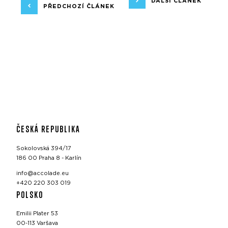
DALŠÍ ČLÁNEK
PŘEDCHOZÍ ČLÁNEK
ČESKÁ REPUBLIKA
Sokolovská 394/17
186 00 Praha 8 - Karlín
info@accolade.eu
+420 220 303 019
POLSKO
Emilii Plater 53
00-113 Varšava