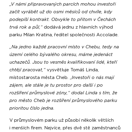
„V námi připravovaných parcích mohou investoři
začít vyrábět už do osmi měsíců od chvíle, kdy
podepíší kontrakt. Obvykle to přitom v Čechách
trvá rok a půl,“
dodává jednu z hlavních výhod
parku Milan Kratina, ředitel společnosti Accolade.
„Na jedno každé pracovní místo v Chebu, tedy na
území celého bývalého okresu, máme jedenáct
uchazečů. Jsou to vesměs kvalifikovaní lidé, kteří
chtějí pracovat,“
vysvětluje Tomáš Linda,
místostarosta města Cheb. „
Investoři o nás mají
zájem, ale stále je tu prostor pro další i po
rozšíření průmyslové zóny,“ dodal Linda s tím, že
pro město Cheb je rozšíření průmyslového parku
prioritou číslo jedna.
V průmyslovém parku už působí několik větších
i menších firem. Nejvíce, přes dvě stě zaměstnanců