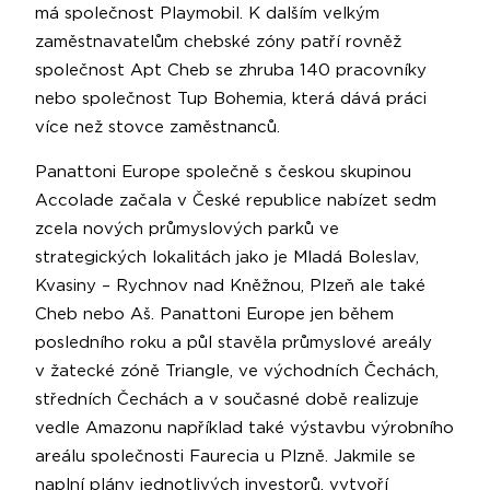
má společnost Playmobil. K dalším velkým
zaměstnavatelům chebské zóny patří rovněž
společnost Apt Cheb se zhruba 140 pracovníky
nebo společnost Tup Bohemia, která dává práci
více než stovce zaměstnanců.
Panattoni Europe společně s českou skupinou
Accolade začala v České republice nabízet sedm
zcela nových průmyslových parků ve
strategických lokalitách jako je Mladá Boleslav,
Kvasiny – Rychnov nad Kněžnou, Plzeň ale také
Cheb nebo Aš. Panattoni Europe jen během
posledního roku a půl stavěla průmyslové areály
v žatecké zóně Triangle, ve východních Čechách,
středních Čechách a v současné době realizuje
vedle Amazonu například také výstavbu výrobního
areálu společnosti Faurecia u Plzně. Jakmile se
naplní plány jednotlivých investorů, vytvoří