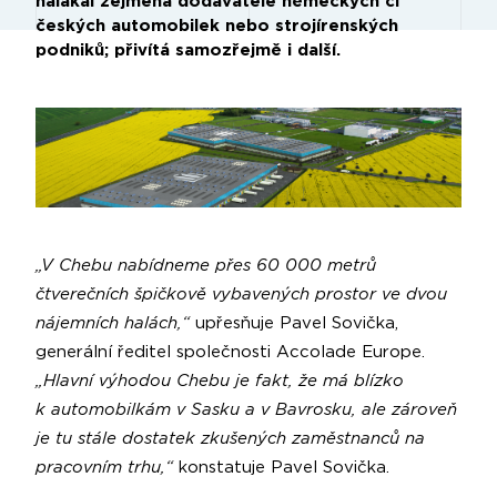
nalákal zejména dodavatele německých či
českých automobilek nebo strojírenských
podniků; přivítá samozřejmě i další.
„V Chebu nabídneme přes 60 000 metrů
čtverečních špičkově vybavených prostor ve dvou
nájemních halách,“
upřesňuje Pavel Sovička,
generální ředitel společnosti Accolade Europe.
„Hlavní výhodou Chebu je fakt, že má blízko
k automobilkám v Sasku a v Bavrosku, ale zároveň
je tu stále dostatek zkušených zaměstnanců na
pracovním trhu,“
konstatuje Pavel Sovička.