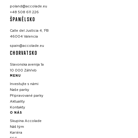
poland@accolade.eu
+48 508 611 226
ŠPANĚLSKO
Calle del Justicia 4, 1ºB
46004 Valencia
spain@accolade.eu
CHORVATSKO
Slavonska avenija 1a
10 000 Záhřeb
MENU
Investujte s námi
Naše parky
Připravované parky
Aktuality
Kontakty
O NÁS
Skupina Accolade
Náš tým
Kariéra