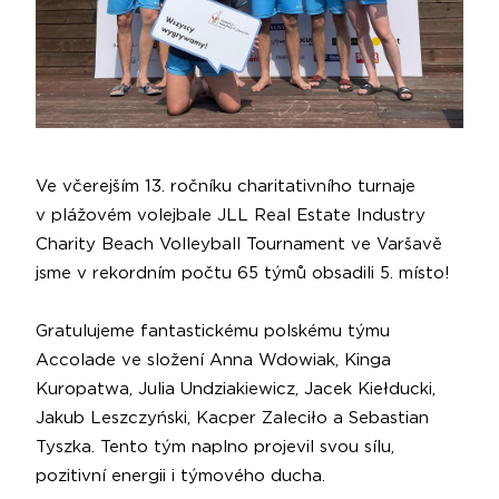
Ve včerejším 13. ročníku charitativního turnaje
v plážovém volejbale JLL Real Estate Industry
Charity Beach Volleyball Tournament ve Varšavě
jsme v rekordním počtu 65 týmů obsadili 5. místo!
Gratulujeme fantastickému polskému týmu
Accolade ve složení Anna Wdowiak, Kinga
Kuropatwa, Julia Undziakiewicz, Jacek Kiełducki,
Jakub Leszczyński, Kacper Zaleciło a Sebastian
Tyszka. Tento tým naplno projevil svou sílu,
pozitivní energii i týmového ducha.