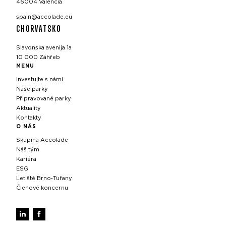
46004 Valencia
spain@accolade.eu
CHORVATSKO
Slavonska avenija 1a
10 000 Záhřeb
MENU
Investujte s námi
Naše parky
Připravované parky
Aktuality
Kontakty
O NÁS
Skupina Accolade
Náš tým
Kariéra
ESG
Letiště Brno‑Tuřany
Členové koncernu