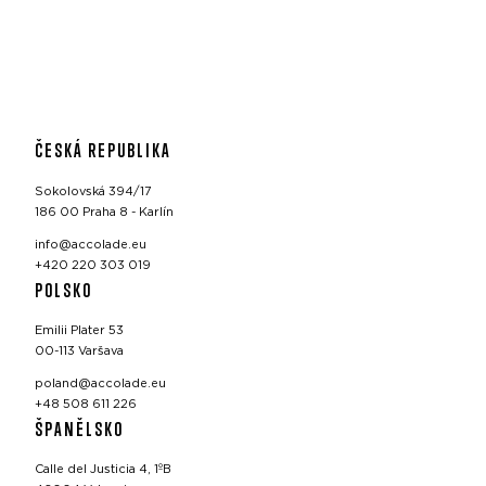
ČESKÁ REPUBLIKA
Sokolovská 394/17
186 00 Praha 8 - Karlín
info@accolade.eu
+420 220 303 019
POLSKO
Emilii Plater 53
00-113 Varšava
poland@accolade.eu
+48 508 611 226
ŠPANĚLSKO
Calle del Justicia 4, 1ºB