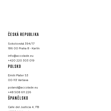
ČESKÁ REPUBLIKA
Sokolovská 394/17
186 00 Praha 8 - Karlín
info@accolade.eu
+420 220 303 019
POLSKO
Emilii Plater 53
00-113 Varšava
poland@accolade.eu
+48 508 611 226
ŠPANĚLSKO
Calle del Justicia 4, 1ºB