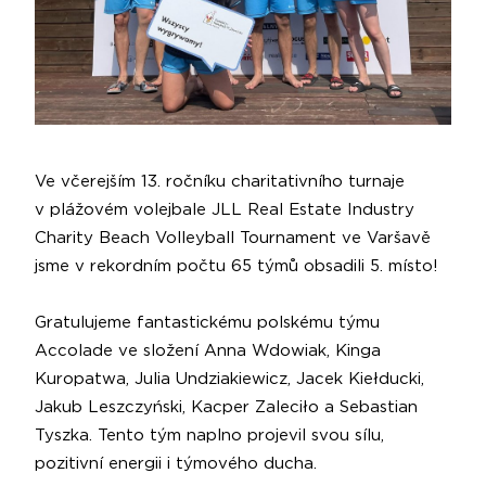
Ve včerejším 13. ročníku charitativního turnaje
v plážovém volejbale JLL Real Estate Industry
Charity Beach Volleyball Tournament ve Varšavě
jsme v rekordním počtu 65 týmů obsadili 5. místo!
Gratulujeme fantastickému polskému týmu
Accolade ve složení Anna Wdowiak, Kinga
Kuropatwa, Julia Undziakiewicz, Jacek Kiełducki,
Jakub Leszczyński, Kacper Zaleciło a Sebastian
Tyszka. Tento tým naplno projevil svou sílu,
pozitivní energii i týmového ducha.