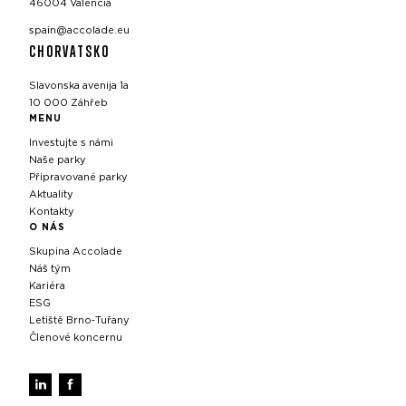
46004 Valencia
spain@accolade.eu
CHORVATSKO
Slavonska avenija 1a
10 000 Záhřeb
MENU
Investujte s námi
Naše parky
Připravované parky
Aktuality
Kontakty
O NÁS
Skupina Accolade
Náš tým
Kariéra
ESG
Letiště Brno‑Tuřany
Členové koncernu