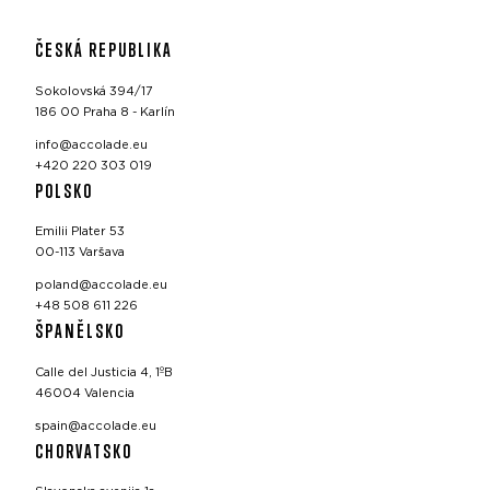
ČESKÁ REPUBLIKA
Sokolovská 394/17
186 00 Praha 8 - Karlín
info@accolade.eu
+420 220 303 019
POLSKO
Emilii Plater 53
00-113 Varšava
poland@accolade.eu
+48 508 611 226
ŠPANĚLSKO
Calle del Justicia 4, 1ºB
46004 Valencia
spain@accolade.eu
CHORVATSKO