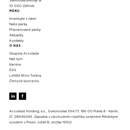
Slavonska avenija 1a
10 000 Záhřeb
MENU
Investujte s námi
Naše parky
Připravované parky
Aktuality
Kontakty
O NÁS
Skupina Accolade
Náš tým
Kariéra
ESG
Letiště Brno‑Tuřany
Členové koncernu
Accolade Holding, a.s., Sokolovská 394/17, 186 00 Praha 8 - Karlín,
IČ: 28645065, Zapsána v obchodním rejstříku vedeném Městským
soudem v Praze, oddíl B, vložka 19102.