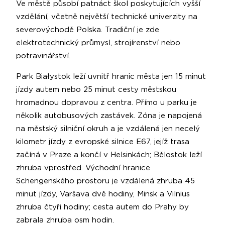
Ve městě působí patnáct škol poskytujících vyšší
vzdělání, včetně největší technické univerzity na
severovýchodě Polska. Tradiční je zde
elektrotechnický průmysl, strojírenství nebo
potravinářství.
Park Białystok leží uvnitř hranic města jen 15 minut
jízdy autem nebo 25 minut cesty městskou
hromadnou dopravou z centra. Přímo u parku je
několik autobusových zastávek. Zóna je napojená
na městský silniční okruh a je vzdálená jen necelý
kilometr jízdy z evropské silnice E67, jejíž trasa
začíná v Praze a končí v Helsinkách; Bělostok leží
zhruba vprostřed. Východní hranice
Schengenského prostoru je vzdálená zhruba 45
minut jízdy, Varšava dvě hodiny, Minsk a Vilnius
zhruba čtyři hodiny; cesta autem do Prahy by
zabrala zhruba osm hodin.