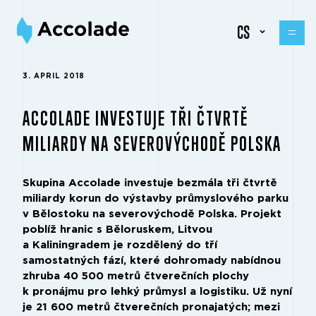
CS
3. APRIL 2018
ACCOLADE INVESTUJE TŘI ČTVRTĚ
MILIARDY NA SEVEROVÝCHODĚ POLSKA
Skupina Accolade investuje bezmála tři čtvrtě
miliardy korun do výstavby průmyslového parku
v Bělostoku na severovýchodě Polska. Projekt
poblíž hranic s Běloruskem, Litvou
a Kaliningradem je rozdělený do tří
samostatných fází, které dohromady nabídnou
zhruba 40 500 metrů čtverečních plochy
k pronájmu pro lehký průmysl a logistiku. Už nyní
je 21 600 metrů čtverečních pronajatých; mezi