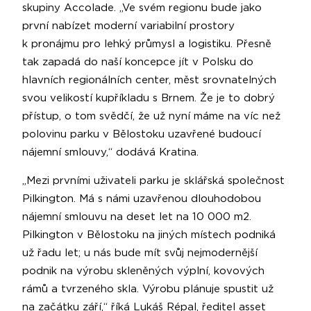
skupiny Accolade. „Ve svém regionu bude jako
první nabízet moderní variabilní prostory
k pronájmu pro lehký průmysl a logistiku. Přesně
tak zapadá do naší koncepce jít v Polsku do
hlavních regionálních center, měst srovnatelných
svou velikostí kupříkladu s Brnem. Že je to dobrý
přístup, o tom svědčí, že už nyní máme na víc než
polovinu parku v Bělostoku uzavřené budoucí
nájemní smlouvy,“ dodává Kratina.
„Mezi prvními uživateli parku je sklářská společnost
Pilkington. Má s námi uzavřenou dlouhodobou
nájemní smlouvu na deset let na 10 000 m2.
Pilkington v Bělostoku na jiných místech podniká
už řadu let; u nás bude mít svůj nejmodernější
podnik na výrobu skleněných výplní, kovových
rámů a tvrzeného skla. Výrobu plánuje spustit už
na začátku září,“ říká Lukáš Répal, ředitel asset