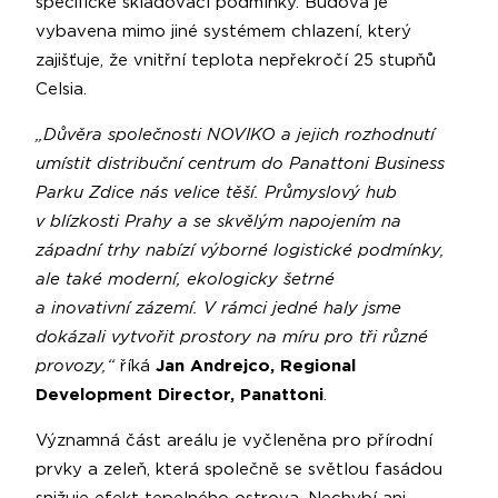
specifické skladovací podmínky. Budova je
vybavena mimo jiné systémem chlazení, který
zajišťuje, že vnitřní teplota nepřekročí 25 stupňů
Celsia.
„Důvěra společnosti NOVIKO a jejich rozhodnutí
umístit distribuční centrum do Panattoni Business
Parku Zdice nás velice těší. Průmyslový hub
v blízkosti Prahy a se skvělým napojením na
západní trhy nabízí výborné logistické podmínky,
ale také moderní, ekologicky šetrné
a inovativní zázemí. V rámci jedné haly jsme
dokázali vytvořit prostory na míru pro tři různé
provozy,“
říká
Jan Andrejco, Regional
Development Director, Panattoni
.
Významná část areálu je vyčleněna pro přírodní
prvky a zeleň, která společně se světlou fasádou