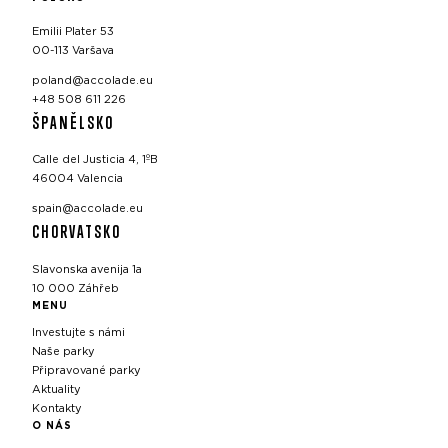
Emilii Plater 53
00-113 Varšava
poland@accolade.eu
+48 508 611 226
ŠPANĚLSKO
Calle del Justicia 4, 1ºB
46004 Valencia
spain@accolade.eu
CHORVATSKO
Slavonska avenija 1a
10 000 Záhřeb
MENU
Investujte s námi
Naše parky
Připravované parky
Aktuality
Kontakty
O NÁS