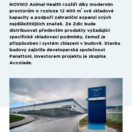
NOVIKO Animal Health rozšíří díky moderním
2
prostorům o rozloze 12 400 m
své skladové
kapacity a podpoří zahraniční expanzi svých
nejdůležitějších značek. Ze Zdic bude
distribuovat především produkty vyžadující
specifické skladovací podmínky, čemuž je
přizpůsoben i systém chlazení v budově. Stavbu
budovy zajistila developerská společnost
Panattoni, investorem projektu je skupina
Accolade.