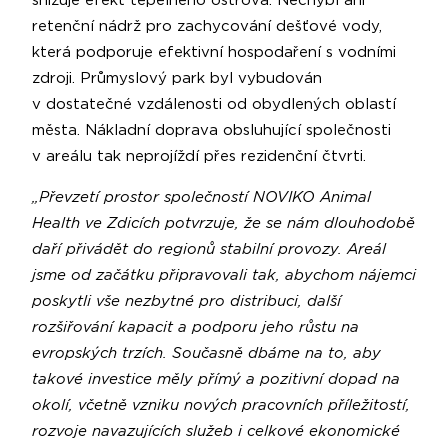
snižuje efekt tepelného ostrova. Nechybí ani
retenční nádrž pro zachycování dešťové vody,
která podporuje efektivní hospodaření s vodními
zdroji. Průmyslový park byl vybudován
v dostatečné vzdálenosti od obydlených oblastí
města. Nákladní doprava obsluhující společnosti
v areálu tak neprojíždí přes rezidenční čtvrti.
„Převzetí prostor společností NOVIKO Animal
Health ve Zdicích potvrzuje, že se nám dlouhodobě
daří přivádět do regionů stabilní provozy. Areál
jsme od začátku připravovali tak, abychom nájemci
poskytli vše nezbytné pro distribuci, další
rozšiřování kapacit a podporu jeho růstu na
evropských trzích. Současně dbáme na to, aby
takové investice měly přímý a pozitivní dopad na
okolí, včetně vzniku nových pracovních příležitostí,
rozvoje navazujících služeb i celkové ekonomické