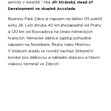
aktivity v lokalitě,“
říká
Jiří Stránský, Head of
Development ve skupině Accolade
.
Business Park Zdice je napojen na dálnici D5 poblíž
exitu 28. Leží zhruba 40 km jihozápadně od Prahy
a 120 km od Rozvadova na česko-německých
hranicích. Německé dálnice zajišťují pohodlné
napojení na Norimberk, Řezno nebo Mnichov.
V blízkosti areálu se rovněž nachází železniční
koridor pro dálkovou a nákladní dopravu a hlavní
vlakový terminál ve Zdicích.